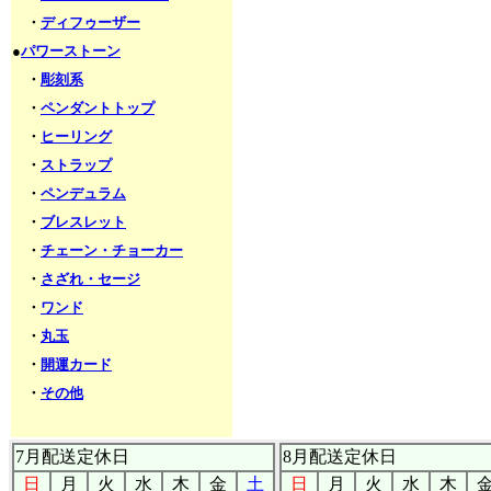
・
ディフゥーザー
●
パワーストーン
・
彫刻系
・
ペンダントトップ
・
ヒーリング
・
ストラップ
・
ペンデュラム
・
ブレスレット
・
チェーン・チョーカー
・
さざれ・セージ
・
ワンド
・
丸玉
・
開運カード
・
その他
7月配送定休日
8月配送定休日
日
月
火
水
木
金
土
日
月
火
水
木