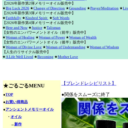
【2026年新作第2弾メモリーオイル販売中】
★
Big Luck 2026
★
Change of Direction
★
Grounding
★
Prayer/Meditation
★
Liv
【2026年新作第3弾メモリーオイル販売中】
★
Faithfully
★
Kindred Spirit
★
Soft Words
【2026年新作第4弾メモリーオイル販売中】
★
Here and Now
★
Justice
★
Talisman
【女性のエンパワーメントオイル（前半）販売中】
★
Woman of Healing
★
Woman of Power
★
Woman of Wealth
【女性のエンパワーメントオイル（後半）販売中】
★
Woman of Divine Love
★
Woman of Understanding
★
Woman of Wisdom
【人生のリサイクル販売中】
★
A Life Well Lived
★
Becoming
★
Mother Love
【ブレンドレシピリスト】
★ごるごるMENU
●関係をスムーズに終了
●
TOP
●
お買い得商品
●
アンシェントメモリーオイル
・
オイル
→
新作