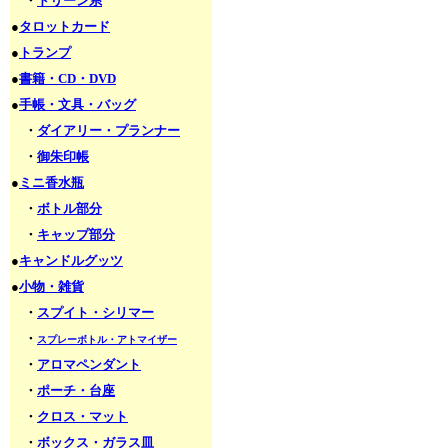
・
ドリーン系
●
タロットカード
●
トランプ
●
書籍・CD・DVD
●
手帳・文具・バッグ
・
ダイアリー・プランナー
・
御朱印帳
●
ミニ香水瓶
・
ボトル部分
・
キャップ部分
●
キャンドルグッツ
●
小物・雑貨
・
スプイト・シリマー
・
スプレーボトル・アトマイザー
・
アロマペンダント
・
ポーチ・台座
・
クロス・マット
・
ボックス・ガラス皿