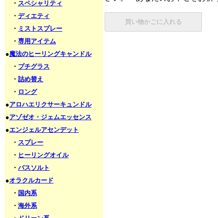
・
スペシャリティ
・
ディエティ
・
ミストスプレー
・
専用アイテム
●
魔法のヒーリングキャンドル
・
プチグラス
・
詰め替え
・
ロング
●
アロハエリクサーキュンドル
●
アゾゼオ・ジェムエッセンス
●
エンジェルアセンデット
・
スプレー
・
ヒーリングオイル
・
バスソルト
●
オラクルカード
・
国内系
・
海外系