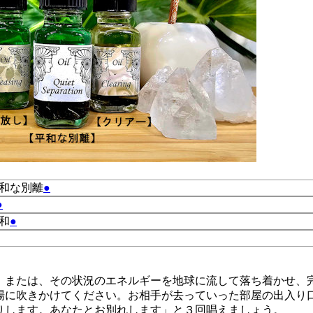
on 平和な別離
●
●
平和
●
、または、その状況のエネルギーを地球に流して落ち着かせ、
場に吹きかけてください。お相手が去っていった部屋の出入り
りします。あなたとお別れします」と３回唱えましょう。