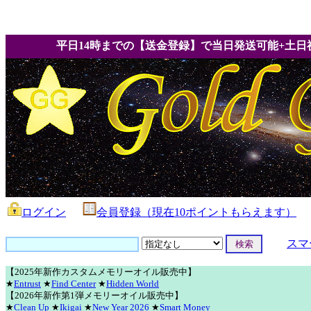
平日14時までの【送金登録】で当日発送可能+土日
ログイン
会員登録（現在10ポイントもらえます）
スマ
【2025年新作カスタムメモリーオイル販売中】
★
Entrust
★
Find Center
★
Hidden World
【2026年新作第1弾メモリーオイル販売中】
★
Clean Up
★
Ikigai
★
New Year 2026
★
Smart Money