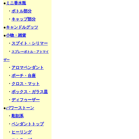
●
ミニ香水瓶
・
ボトル部分
・
キャップ部分
●
キャンドルグッツ
●
小物・雑貨
・
スプイト・シリマー
・
スプレーボトル・アトマイ
ザー
・
アロマペンダント
・
ポーチ・台座
・
クロス・マット
・
ボックス・ガラス皿
・
ディフゥーザー
●
パワーストーン
・
彫刻系
・
ペンダントトップ
・
ヒーリング