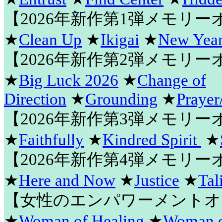
【2026年新作第1弾メモリ
★
Clean Up
★
Ikigai
★
New Year
【2026年新作第2弾メモリ
★
Big Luck 2026
★
Change of
Direction
★
Grounding
★
Prayer
【2026年新作第3弾メモリ
★
Faithfully
★
Kindred Spirit
★
【2026年新作第4弾メモリ
★
Here and Now
★
Justice
★
Tal
【女性のエンパワーメントオ
★
Woman of Healing
★
Woman o