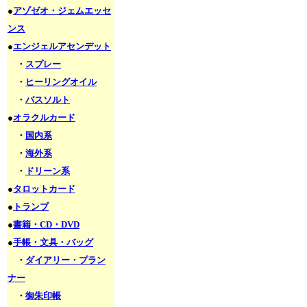
●
アゾゼオ・ジェムエッセ
ンス
●
エンジェルアセンデット
・
スプレー
・
ヒーリングオイル
・
バスソルト
●
オラクルカード
・
国内系
・
海外系
・
ドリーン系
●
タロットカード
●
トランプ
●
書籍・CD・DVD
●
手帳・文具・バッグ
・
ダイアリー・プラン
ナー
・
御朱印帳