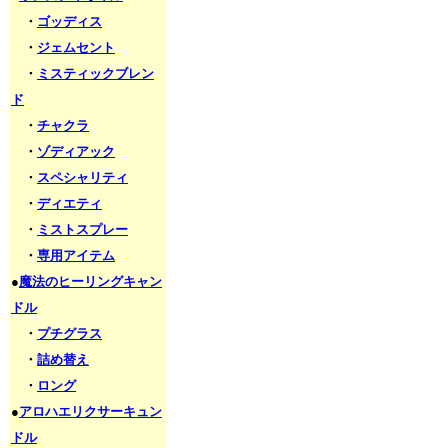
・
ゴッディス
・
ジェムセント
・
ミスティックブレン
ド
・
チャクラ
・
ゾディアック
・
スペシャリティ
・
ディエティ
・
ミストスプレー
・
専用アイテム
●
魔法のヒーリングキャン
ドル
・
プチグラス
・
詰め替え
・
ロング
●
アロハエリクサーキュン
ドル