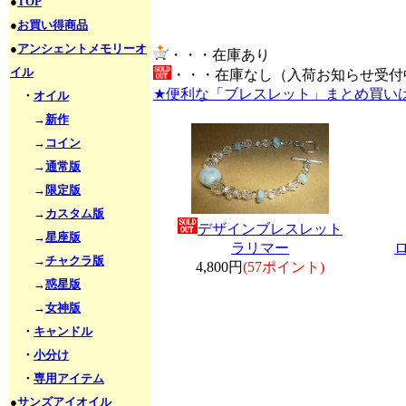
●
TOP
●
お買い得商品
●
アンシェントメモリーオ
・・・在庫あり
イル
・・・在庫なし（入荷お知らせ受付
★便利な「ブレスレット」まとめ買い
・
オイル
→
新作
→
コイン
→
通常版
→
限定版
→
カスタム版
デザインブレスレット
→
星座版
ラリマー
→
チャクラ版
4,800円
(57ポイント)
→
惑星版
→
女神版
・
キャンドル
・
小分け
・
専用アイテム
●
サンズアイオイル