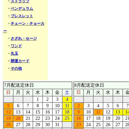
・
ストラップ
・
ペンデュラム
・
ブレスレット
・
チェーン・チョーカ
ー
・
さざれ・セージ
・
ワンド
・
丸玉
・
開運カード
・
その他
7月配送定休日
8月配送定休日
日
月
火
水
木
金
土
日
月
火
水
木
1
2
3
4
5
6
7
8
9
10
11
2
3
4
5
6
7
12
13
14
15
16
17
18
9
10
11
12
13
1
19
20
21
22
23
24
25
16
17
18
19
20
2
26
27
28
29
30
31
23
24
25
26
27
2