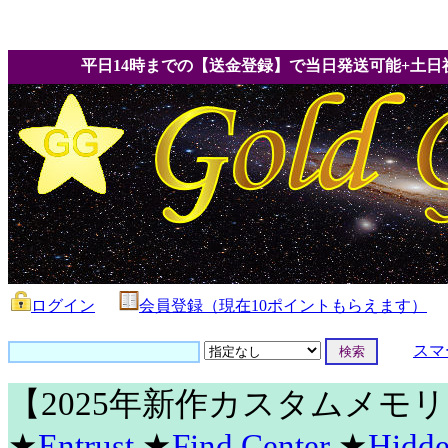
平日14時までの【送金登録】で当日発送可能+土日
ログイン
会員登録（現在10ポイントもらえます）
スマ
【2025年新作カスタムメモ
★
Entrust
★
Find Center
★
Hidde