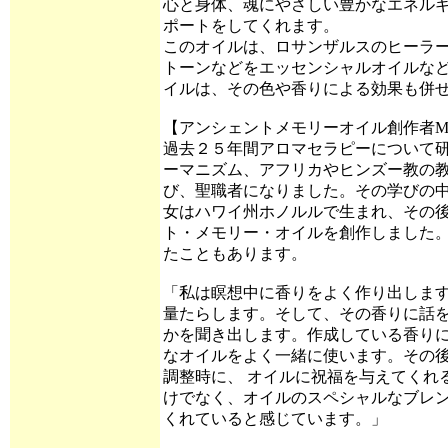
心と身体、魂にやさしい豊かなエネル
ポートをしてくれます。
このオイルは、ロサンザルスのヒーラーで
トーンなどをエッセンシャルオイルな
イルは、その色や香りによる効果も併
【アンシェントメモリーオイル創作者MI
過去２５年間アロマセラピーについて
ーマニズム、アフリカやヒンズー教の
び、聖職者になりました。その学びの中
女はハワイ州ホノルルで生まれ、その
ト・メモリー・オイルを創作しました
たこともあります。
「私は瞑想中に香りをよく作り出しま
量たらします。そして、その香りに話
かを聞き出します。作成している香り
なオイルをよく一緒に使います。その
調整時に、 オイルに祝福を与えてくれ
けでなく、オイルのスペシャルなブレ
くれていると感じています。」