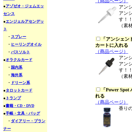
（商品ページ）
●
アゾゼオ・ジェムエッ
アン
アン
センス
す！
●
エンジェルアセンデッ
（素
ト
・
スプレー
「
アンシェント
・
ヒーリングオイル
カートに入れる
（商品ページ）
・
バスソルト
アン
●
オラクルカード
アン
・
国内系
す！
・
海外系
（素
・
ドリーン系
「
Power S
●
タロットカード
れる
●
トランプ
（商品ページ）
●
書籍・CD・DVD
香り
●
手帳・文具・バッグ
・
ダイアリー・プラン
ナー