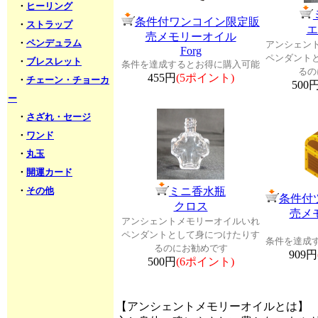
・
ヒーリング
条件付ワンコイン限定販
・
ストラップ
エ
売メモリーオイル
・
ペンデュラム
アンシェン
Forg
ペンダント
・
ブレスレット
条件を達成するとお得に購入可能
るの
455円
(5ポイント)
・
チェーン・チョーカ
500
ー
・
さざれ・セージ
・
ワンド
・
丸玉
・
開運カード
・
その他
ミニ香水瓶
条件付
クロス
売メ
アンシェントメモリーオイルいれ
ペンダントとして身につけたりす
条件を達成
るのにお勧めです
909円
500円
(6ポイント)
【アンシェントメモリーオイルとは】