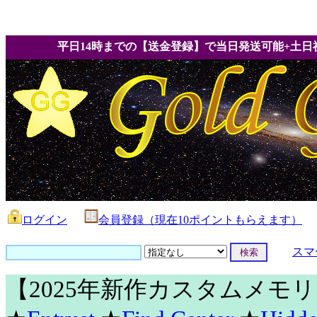
平日14時までの【送金登録】で当日発送可能+土日
ログイン
会員登録（現在10ポイントもらえます）
スマ
【2025年新作カスタムメモ