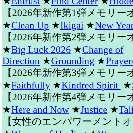
★
Entrust
★
Find Center
★
Hidde
【2026年新作第1弾メモリ
★
Clean Up
★
Ikigai
★
New Year
【2026年新作第2弾メモリ
★
Big Luck 2026
★
Change of
Direction
★
Grounding
★
Prayer
【2026年新作第3弾メモリ
★
Faithfully
★
Kindred Spirit
★
【2026年新作第4弾メモリ
★
Here and Now
★
Justice
★
Tal
【女性のエンパワーメントオ