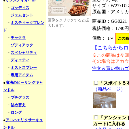
●
サンズアイオイル
サイズ：W27xD27
・
ゴッディス
原産国：アメリカ
・
ジェムセント
画像をクリックすると拡
商品ID：GG0221
・
ミスティックブレン
大します。
税抜価格：
1790円
ド
・
チャクラ
個数：
・
ゾディアック
【こちらからロ
・
スペシャリティ
※この商品は今回
・
ディエティ
その場合はアカウ
・
ミストスプレー
注文＆買い物カゴ
・
専用アイテム
●
魔法のヒーリングキャ
「
スポイト５本セ
（商品ページ）
ンドル
・
プチグラス
・
詰め替え
・
ロング
「
アンシェント
●
アロハエリクサーキュ
カートに入れる
ンドル