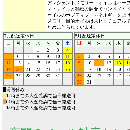
アンシェントメモリー・オイルはハー
ス・オイルと秘密の調合でハンドメイ
オイルのポジティブ・ネネルギーを上
メモリー目的オイルはスピリチュアルで
ために作られています。
7月配送定休日
8月配送定休日
日
月
火
水
木
金
土
日
月
火
水
木
1
2
3
4
5
6
7
8
9
10
11
2
3
4
5
6
7
12
13
14
15
16
17
18
9
10
11
12
13
1
19
20
21
22
23
24
25
16
17
18
19
20
2
26
27
28
29
30
31
23
24
25
26
27
2
30
31
■
発送休み
■
12時までの入金確認で当日発送可
■
01時までの入金確認で当日発送可
■
14時までの入金確認で当日発送可