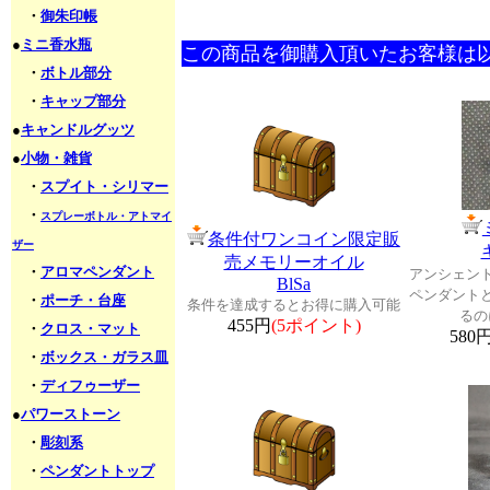
・
御朱印帳
●
ミニ香水瓶
この商品を御購入頂いたお客様は
・
ボトル部分
・
キャップ部分
●
キャンドルグッツ
●
小物・雑貨
・
スプイト・シリマー
・
スプレーボトル・アトマイ
条件付ワンコイン限定販
ザー
売メモリーオイル
・
アロマペンダント
アンシェン
BlSa
ペンダント
・
ポーチ・台座
条件を達成するとお得に購入可能
るの
455円
(5ポイント)
・
クロス・マット
580
・
ボックス・ガラス皿
・
ディフゥーザー
●
パワーストーン
・
彫刻系
・
ペンダントトップ