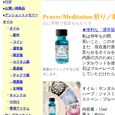
●
TOP
●
お買い得商品
●
アンシェントメモリー
Prayer/Meditation 祈り
オイル
心に平和で安定をもたらす
・
オイル
★便利な「通常版
→
新作
私は何年もの間、
長いこと、このオ
→
コイン
まだ、現在進行形
→
通常版
至らせるオイルを
→
限定版
内面の力のために
→
カスタム版
ンダルウッドを使
石はブルーレース
→
星座版
画像をクリックすると拡
じていただけたら
大します。
→
チャクラ版
→
惑星版
オイル：サンダル
→
女神版
ハーブ：ジャスミ
・
キャンドル
ストーン：ブルー
・
小分け
・
専用アイテム
内容量：15ml
重さ：約50g