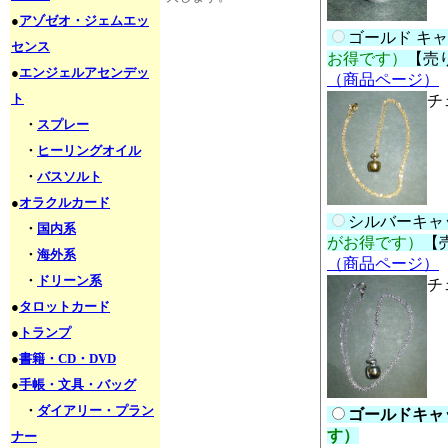
●
アゾゼオ・ジェムエッ
ゴールド キャ
センス
お得です）
【売
●
エンジェルアセンデッ
（商品ページ）
ト
チ
・
スプレー
・
ヒーリングオイル
・
バスソルト
●
オラクルカード
シルバーキャッ
・
国内系
がお得です）
【
・
海外系
（商品ページ）
・
ドリーン系
チ
●
タロットカード
●
トランプ
●
書籍・CD・DVD
●
手帳・文具・バッグ
・
ダイアリー・プラン
ゴールドキャッ
す）
ナー