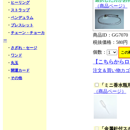
・
ヒーリング
（商品ページ）
・
ストラップ
・
ペンデュラム
・
ブレスレット
・
チェーン・チョーカ
商品ID：GG7070
ー
税抜価格：
580円
・
さざれ・セージ
個数：
・
ワンド
【こちらからロ
・
丸玉
注文＆買い物カゴ
・
開運カード
・
その他
「
ミニ香水瓶用
（商品ページ）
「
金属針付スポイ