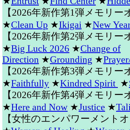
★
Entrust
★
Find Center
★
Hidde
【2026年新作第1弾メモリ
★
Clean Up
★
Ikigai
★
New Year
【2026年新作第2弾メモリ
★
Big Luck 2026
★
Change of
Direction
★
Grounding
★
Prayer
【2026年新作第3弾メモリ
★
Faithfully
★
Kindred Spirit
★
【2026年新作第4弾メモリ
★
Here and Now
★
Justice
★
Tal
【女性のエンパワーメントオ