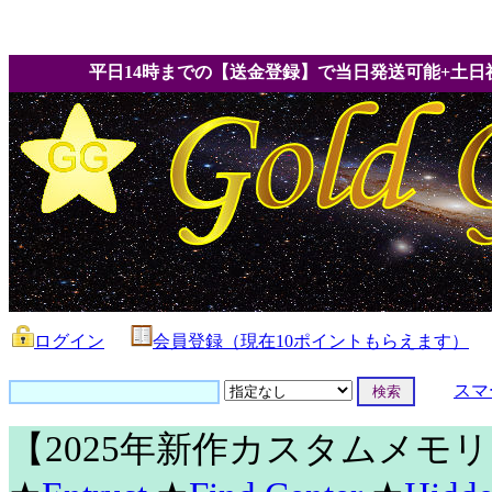
平日14時までの【送金登録】で当日発送可能+土日
ログイン
会員登録（現在10ポイントもらえます）
スマ
【2025年新作カスタムメモ