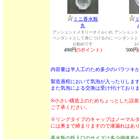
ミニ香水瓶
丸
アンシェントメモリーオイルいれ
アンシェント
ペンダントとして身につけるのに
ペンダントと
お勧めです
お
490円
(5ポイント)
500円
内容量は半人工のため多少のバラツキ
製造過程において気泡が入ったりしま
また気泡による交換は受け付けており
※小さい構造上のためちょっとした誤
ご了承ください。
※リングタイプのキャップはノーマル
には奥まで締まりますので液漏れはあ
香水瓶の投入口のサイズは多少個体差が