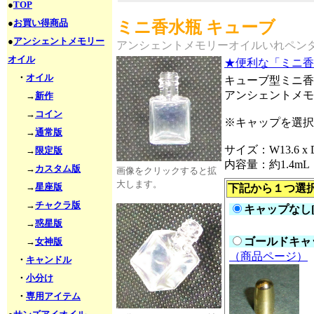
●
TOP
●
お買い得商品
ミニ香水瓶 キューブ
●
アンシェントメモリー
アンシェントメモリーオイルいれペン
オイル
★便利な「ミニ香
・
オイル
キューブ型ミニ香
アンシェントメモ
→
新作
→
コイン
※キャップを選択
→
通常版
サイズ：W13.6 x D1
→
限定版
内容量：約1.4mL
→
カスタム版
画像をクリックすると拡
大します。
→
星座版
下記から１つ選
→
チャクラ版
キャップなし[
→
惑星版
ゴールドキャッ
→
女神版
（商品ページ）
・
キャンドル
・
小分け
・
専用アイテム