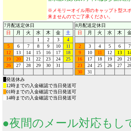
※メモリーオイル用のキャップト型ス
来ませんのでご了承ください。
7月配送定休日
8月配送定休日
日
月
火
水
木
金
土
日
月
火
水
木
1
2
3
4
5
6
7
8
9
10
11
2
3
4
5
6
7
12
13
14
15
16
17
18
9
10
11
12
13
1
19
20
21
22
23
24
25
16
17
18
19
20
2
26
27
28
29
30
31
23
24
25
26
27
2
30
31
■
発送休み
■
12時までの入金確認で当日発送可
■
01時までの入金確認で当日発送可
■
14時までの入金確認で当日発送可
●夜間のメール対応もし