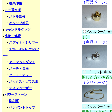
（商品ページ）
・
御朱印帳
●
ミニ香水瓶
・
ボトル部分
・
キャップ部分
●
キャンドルグッツ
シルバーキャッ
●
小物・雑貨
す）
（商品ページ）
・
スプイト・シリマー
・
スプレーボトル・アトマイ
ザー
・
アロマペンダント
・
ポーチ・台座
ゴールド キャ
・
クロス・マット
択した方がお得
・
ボックス・ガラス皿
（商品ページ）
・
ディフゥーザー
●
パワーストーン
・
彫刻系
シルバーキャッ
・
ペンダントトップ
選択した方がお