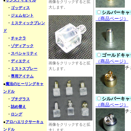
●
サンズアイオイル
画像をクリックすると拡
大します。
・
ゴッディス
シルバーキャッ
・
ジェムセント
（商品ページ）
・
ミスティックブレン
ド
・
チャクラ
・
ゾディアック
・
スペシャリティ
ゴールドキャッ
・
ディエティ
（商品ページ）
画像をクリックすると拡
チ
・
ミストスプレー
大します。
・
専用アイテム
●
魔法のヒーリングキャ
ンドル
シルバーキャッ
・
プチグラス
（商品ページ）
・
詰め替え
チ
・
ロング
●
アロハエリクサーキュ
画像をクリックすると拡
ンドル
大します。