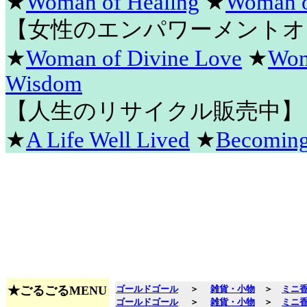
★
Woman of Healing
★
Woman o
【女性のエンパワーメントオ
★
Woman of Divine Love
★
Wom
Wisdom
【人生のリサイクル販売中】
★
A Life Well Lived
★
Becomin
★ごるごるMENU
ゴールドゴール
＞
雑貨・小物
＞
ミニ
ゴールドゴール
＞
雑貨・小物
＞
ミニ