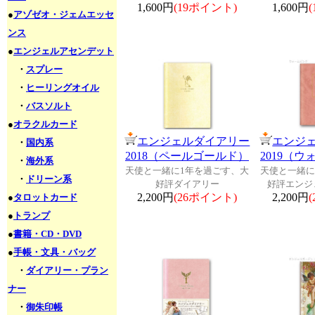
1,600円
(19ポイント)
1,600円
●
アゾゼオ・ジェムエッセ
ンス
●
エンジェルアセンデット
・
スプレー
・
ヒーリングオイル
・
バスソルト
●
オラクルカード
エンジェルダイアリー
エンジ
・
国内系
2018（ペールゴールド）
2019（
・
海外系
天使と一緒に1年を過ごす、大
天使と一緒に
・
ドリーン系
好評ダイアリー
好評エンジ
2,200円
(26ポイント)
2,200円
●
タロットカード
●
トランプ
●
書籍・CD・DVD
●
手帳・文具・バッグ
・
ダイアリー・プラン
ナー
・
御朱印帳