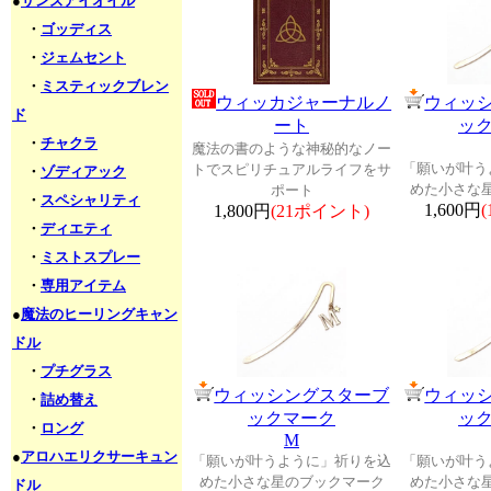
●
サンズアイオイル
・
ゴッディス
・
ジェムセント
・
ミスティックブレン
ウィッカジャーナルノ
ウィッ
ド
ート
ッ
・
チャクラ
魔法の書のような神秘的なノー
「願いが叶う
トでスピリチュアルライフをサ
・
ゾディアック
めた小さな
ポート
・
スペシャリティ
1,600円
1,800円
(21ポイント)
・
ディエティ
・
ミストスプレー
・
専用アイテム
●
魔法のヒーリングキャン
ドル
・
プチグラス
ウィッシングスターブ
ウィッ
・
詰め替え
ックマーク
ッ
・
ロング
M
●
アロハエリクサーキュン
「願いが叶うように」祈りを込
「願いが叶う
めた小さな星のブックマーク
めた小さな
ドル