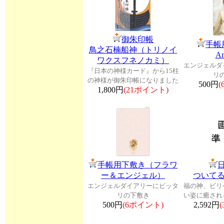
御朱印帳
手帳
鳥之石楠船神（トリノイ
A
ワクスフネノカミ）
エンジェルダ
『日本の神様カード』から15柱
リ
の神様が御朱印帳になりました
500円
1,800円
(21ポイント)
手帳用下敷き（フラワ
ー＆エンジェル）
ついて
エンジェルダイアリーにピッタ
福の神、ビリ
リの下敷き
い姿に癒され
500円
(6ポイント)
2,592円