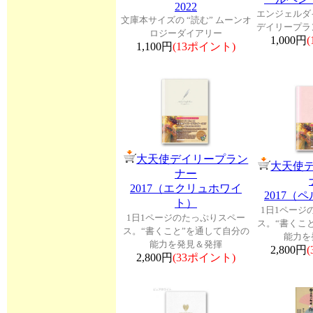
2022
エンジェルダ
文庫本サイズの “読む” ムーンオ
デイリープラ
ロジーダイアリー
1,000円
1,100円
(13ポイント)
大天使デイリープラン
大天使
ナー
2017（エクリュホワイ
2017（
ト）
1日1ページ
1日1ページのたっぷりスペー
ス。“書くこ
ス。“書くこと”を通して自分の
能力を
能力を発見＆発揮
2,800円
2,800円
(33ポイント)