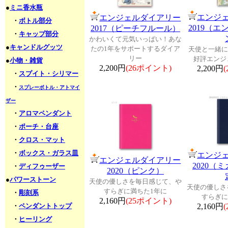
●
ミニ香水瓶
エンジ
エンジェルダイアリー
・
ボトル部分
2019（
2017（ピーチフルール）
・
キャップ部分
かわいくて元気いっぱい！あな
●
キャンドルグッツ
たの1年をサポートするダイア
天使と一緒に
リー
好評エンジ
●
小物・雑貨
2,200円
(26ポイント)
2,200円
・
スプイト・シリマー
・
スプレーボトル・アトマイ
ザー
・
アロマペンダント
・
ポーチ・台座
・
クロス・マット
・
ボックス・ガラス皿
エンジ
エンジェルダイアリー
2020（
・
ディフゥーザー
2020（ピンク）
●
パワーストーン
天使の優しさを毎日感じて、や
天使の優しさ
すらぎに満ちた1年に
・
彫刻系
すらぎに
2,160円
(25ポイント)
・
ペンダントトップ
2,160円
・
ヒーリング