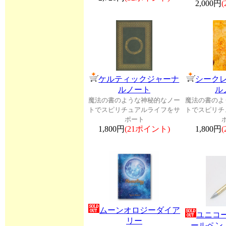
2,000円
ケルティックジャーナ
シーク
ルノート
ル
魔法の書のような神秘的なノー
魔法の書のよ
トでスピリチュアルライフをサ
トでスピリチ
ポート
1,800円
(21ポイント)
1,800円
ムーンオロジーダイア
ユニコ
リー
ールペン