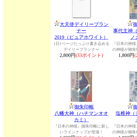
大天使デイリープラン
ナー
事代主神
2019（ピュアホワイト）
ノ
1日1ページたっぷり書き込める
『日本の神様
デイリープランナー
の神様が御朱
2,800円
(33ポイント)
1,800円
御朱印帳
八幡大神（ハチマンオオ
塩椎神（
カミ）
『日本の神様』御朱印帳に新し
『日本の神様
いラインナップが登場！
の神様が御朱