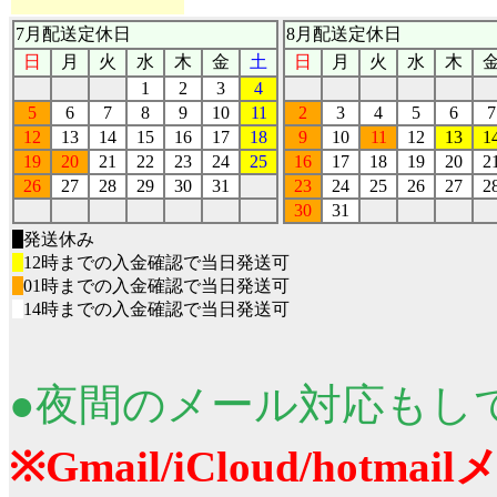
7月配送定休日
8月配送定休日
日
月
火
水
木
金
土
日
月
火
水
木
1
2
3
4
5
6
7
8
9
10
11
2
3
4
5
6
7
12
13
14
15
16
17
18
9
10
11
12
13
1
19
20
21
22
23
24
25
16
17
18
19
20
2
26
27
28
29
30
31
23
24
25
26
27
2
30
31
■
発送休み
■
12時までの入金確認で当日発送可
■
01時までの入金確認で当日発送可
■
14時までの入金確認で当日発送可
●夜間のメール対応もし
※Gmail/iCloud/ho