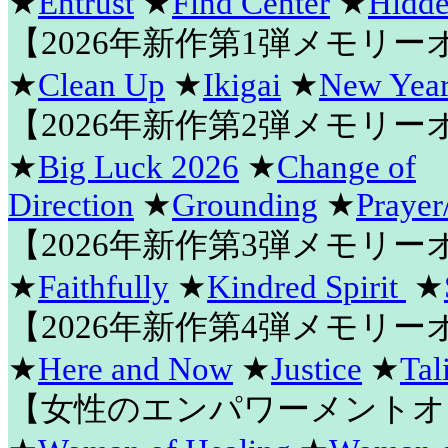
★
Entrust
★
Find Center
★
Hidde
【2026年新作第1弾メモリ
★
Clean Up
★
Ikigai
★
New Year
【2026年新作第2弾メモリ
★
Big Luck 2026
★
Change of
Direction
★
Grounding
★
Prayer
【2026年新作第3弾メモリ
★
Faithfully
★
Kindred Spirit
★
【2026年新作第4弾メモリ
★
Here and Now
★
Justice
★
Tal
【女性のエンパワーメントオ