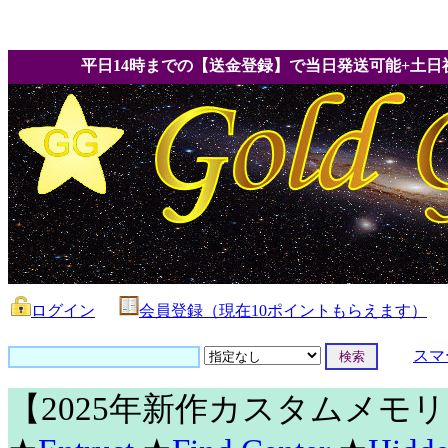
平日14時までの【送金登録】で当日発送可能+土日
ログイン
会員登録（現在10ポイントもらえます）
スマ
【2025年新作カスタムメモ