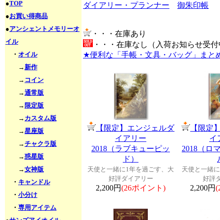
●
TOP
ダイアリー・プランナー
御朱印帳
●
お買い得商品
●
アンシェントメモリーオ
・・・在庫あり
イル
・・・在庫なし（入荷お知らせ受付
・
オイル
★便利な「手帳・文具・バッグ」まと
→
新作
→
コイン
→
通常版
→
限定版
→
カスタム版
【限定】エンジェルダ
【限定
→
星座版
イアリー
イ
→
チャクラ版
2018（ラブキューピッ
2018（
→
惑星版
ド）
→
女神版
天使と一緒に1年を過ごす、大
天使と一緒に
好評ダイアリー
好評
・
キャンドル
2,200円
(26ポイント)
2,200円
・
小分け
・
専用アイテム