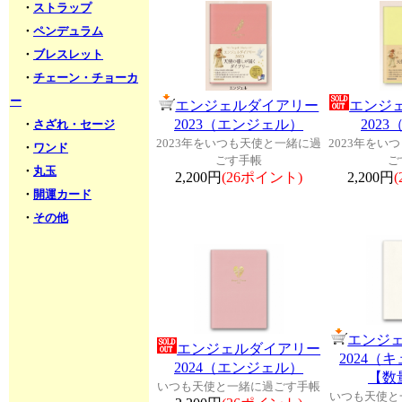
・
ストラップ
・
ペンデュラム
・
ブレスレット
・
チェーン・チョーカ
ー
エンジェルダイアリー
エンジ
2023（エンジェル）
202
・
さざれ・セージ
2023年をいつも天使と一緒に過
2023年をい
・
ワンド
ごす手帳
ご
・
丸玉
2,200円
(26ポイント)
2,200円
・
開運カード
・
その他
エンジ
エンジェルダイアリー
2024（
2024（エンジェル）
【数
いつも天使と一緒に過ごす手帳
いつも天使と