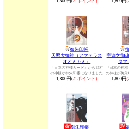
1,800円
(21ポイント)
1,800円
御朱印帳
天照大御神（アマテラス
宇迦之御
オオミカミ）
タマ
『日本の神様カード』から15柱
『日本の神様
の神様が御朱印帳になりました
の神様が御朱
1,800円
(21ポイント)
1,800円
御朱印帳