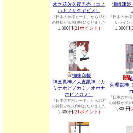
木之花佐久夜毘売（コノ
瀬織津姫
ハナノサクヤビメ）
『日本の神様カード』から15柱
『日本の神様
の神様が御朱印帳になりました
いライン
1,800円
(21ポイント)
1,800円
御朱印帳
神直毘神／大直毘神（カ
菊理媛神
ミナホビノカミ／オホナ
ホビノカミ）
『日本の神様
『日本の神様カード』から15柱
の神様が御朱
の神様が御朱印帳になりました
1,800円
1,800円
(21ポイント)