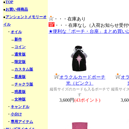
●
TOP
●
お買い得商品
●
アンシェントメモリーオ
・・・在庫あり
イル
・・・在庫なし（入荷お知らせ受付
★便利な「ポーチ・台座」まとめ買い
・
オイル
→
新作
→
コイン
→
通常版
→
限定版
→
カスタム版
→
星座版
オラクルカードポーチ
オ
光（ピンク）
→
チャクラ版
縦長サイズのカードも入るポーチで
縦長サイ
→
惑星版
す
→
女神版
3,600円
(43ポイント)
3,6
・
キャンドル
・
小分け
・
専用アイテム