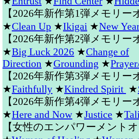
★
Entrust
★
Find Center
★
Hidde
【2026年新作第1弾メモリ
★
Clean Up
★
Ikigai
★
New Year
【2026年新作第2弾メモリ
★
Big Luck 2026
★
Change of
Direction
★
Grounding
★
Prayer
【2026年新作第3弾メモリ
★
Faithfully
★
Kindred Spirit
★
【2026年新作第4弾メモリ
★
Here and Now
★
Justice
★
Tal
【女性のエンパワーメントオ