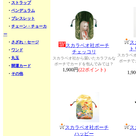
・
ストラップ
・
ペンデュラム
・
ブレスレット
・
チェーン・チョーカ
ー
・
さざれ・セージ
ス
スカラベオ社ポーチ
ト
・
ワンド
チェッコリ
スカラベ
・
丸玉
スカラベオ社から届いたカラフルな
ポーチで
ポーチでカードを包んでみては？
・
開運カード
1,900円
(22ポイント)
1,9
・
その他
スカラベオ社ポーチ
ス
ハッピー