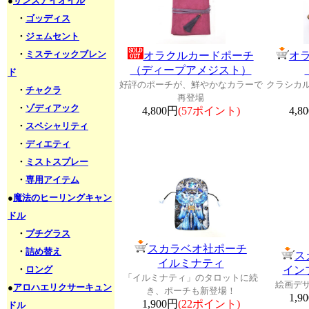
●
サンズアイオイル
・
ゴッディス
・
ジェムセント
・
ミスティックブレン
オラクルカードポーチ
オ
（ディープアメジスト）
ド
好評のポーチが、鮮やかなカラーで
クラシカ
・
チャクラ
再登場
・
ゾディアック
4,800円
(57ポイント)
4,8
・
スペシャリティ
・
ディエティ
・
ミストスプレー
・
専用アイテム
●
魔法のヒーリングキャン
ドル
・
プチグラス
スカラベオ社ポーチ
・
詰め替え
ス
イルミナティ
・
ロング
イン
「イルミナティ」のタロットに続
絵画デ
●
アロハエリクサーキュン
き、ポーチも新登場！
1,9
1,900円
(22ポイント)
ドル