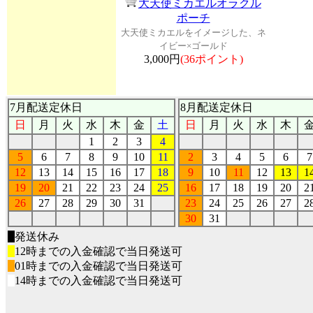
大天使ミカエルオラクル
ポーチ
大天使ミカエルをイメージした、ネ
イビー×ゴールド
3,000円
(36ポイント)
7月配送定休日
8月配送定休日
日
月
火
水
木
金
土
日
月
火
水
木
1
2
3
4
5
6
7
8
9
10
11
2
3
4
5
6
7
12
13
14
15
16
17
18
9
10
11
12
13
1
19
20
21
22
23
24
25
16
17
18
19
20
2
26
27
28
29
30
31
23
24
25
26
27
2
30
31
■
発送休み
■
12時までの入金確認で当日発送可
■
01時までの入金確認で当日発送可
■
14時までの入金確認で当日発送可