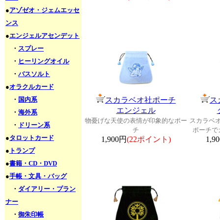
●
アゾゼオ・ジェムエッセ
ンス
●
エンジェルアセンデット
・
スプレー
・
ヒーリングオイル
・
バスソルト
●
オラクルカード
・
国内系
スカラベオ社ポーチ
ス
エンジェル
・
海外系
物憂げな天使の表情が印象的なポー
スカラベ
・
ドリーン系
チ
ポーチで
●
タロットカード
1,900円
(22ポイント)
1,9
●
トランプ
●
書籍・CD・DVD
●
手帳・文具・バッグ
・
ダイアリー・プラン
ナー
・
御朱印帳