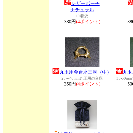
レザーポーチ
ナチュラル
巾着袋
380円
(4ポイント)
3
丸玉用金台座三脚（中）
丸玉
25～40mm丸玉用の台座
35-50
350円
(4ポイント)
5