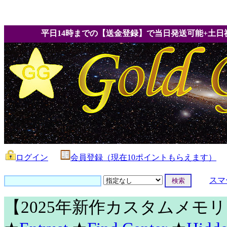
平日14時までの【送金登録】で当日発送可能+土日
ログイン
会員登録（現在10ポイントもらえます）
スマ
【2025年新作カスタムメモ