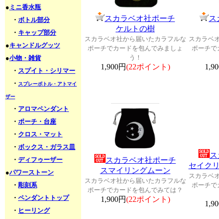
●
ミニ香水瓶
スカラベオ社ポーチ
ス
・
ボトル部分
ケルトの樹
・
キャップ部分
スカラベオ社から届いたカラフルな
スカラベ
●
キャンドルグッツ
ポーチでカードを包んでみましょ
ポーチで
う！
●
小物・雑貨
1,900円
(22ポイント)
1,9
・
スプイト・シリマー
・
スプレーボトル・アトマイ
ザー
・
アロマペンダント
・
ポーチ・台座
・
クロス・マット
・
ボックス・ガラス皿
ス
・
ディフゥーザー
スカラベオ社ポーチ
セイク
スマイリングムーン
●
パワーストーン
スカラベ
スカラベオ社から届いたカラフルな
・
彫刻系
ポーチで
ポーチでカードを包んでみては？
・
ペンダントトップ
1,900円
(22ポイント)
1,9
・
ヒーリング