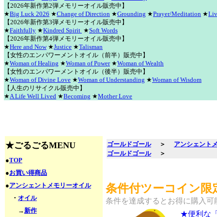
【2026年新作第2弾メモリーオイル販売中】
★
Big Luck 2026
★
Change of Direction
★
Grounding
★
Prayer/Meditation
★
Liv
【2026年新作第3弾メモリーオイル販売中】
★
Faithfully
★
Kindred Spirit
★
Soft Words
【2026年新作第4弾メモリーオイル販売中】
★
Here and Now
★
Justice
★
Talisman
【女性のエンパワーメントオイル（前半）販売中】
★
Woman of Healing
★
Woman of Power
★
Woman of Wealth
【女性のエンパワーメントオイル（後半）販売中】
★
Woman of Divine Love
★
Woman of Understanding
★
Woman of Wisdom
【人生のリサイクル販売中】
★
A Life Well Lived
★
Becoming
★
Mother Love
★ごるごるMENU
ゴールドゴール
＞
アンシェント
ゴールドゴール
＞
●
TOP
●
お買い得商品
●
アンシェントメモリーオイル
条件付ツーコイン限定
・
オイル
条件を達成するとお得に購入可
→
新作
★便利な