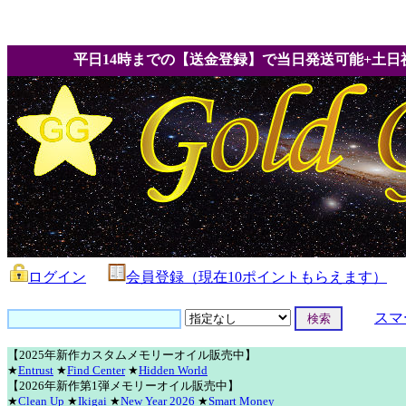
平日14時までの【送金登録】で当日発送可能+土日
ログイン
会員登録（現在10ポイントもらえます）
スマ
【2025年新作カスタムメモリーオイル販売中】
★
Entrust
★
Find Center
★
Hidden World
【2026年新作第1弾メモリーオイル販売中】
★
Clean Up
★
Ikigai
★
New Year 2026
★
Smart Money