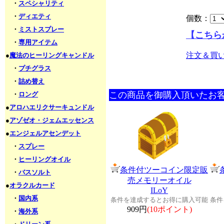
・
スペシャリティ
・
ディエティ
個数：
・
ミストスプレー
【こちら
・
専用アイテム
注文＆買
●
魔法のヒーリングキャンドル
・
プチグラス
・
詰め替え
この商品を御購入頂いたお
・
ロング
●
アロハエリクサーキュンドル
●
アゾゼオ・ジェムエッセンス
●
エンジェルアセンデット
・
スプレー
・
ヒーリングオイル
条件付ツーコイン限定販
・
バスソルト
売メモリーオイル
●
オラクルカード
ILoY
・
国内系
条件を達成するとお得に購入可能
条件
909円
(10ポイント)
・
海外系