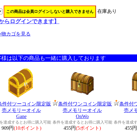
在庫あり
からログインできます】
い物カゴを見る
客様は以下の商品も一緒に購入しております
条件付ツーコイン限定販
条件付ワンコイン限定販
条件付
売メモリーオイル
売メモリーオイル
売メ
Gane
OnWo
を達成するとお得に購入可能
条件を達成するとお得に購入可能
条件を達成
909円
(10ポイント)
455円
(5ポイント)
455円