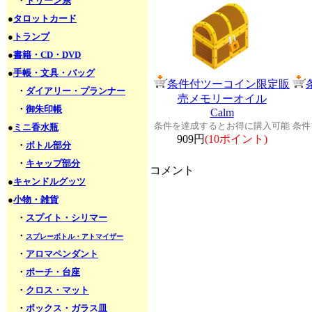
・
ドリーン系
●
タロットカード
●
トランプ
●
書籍・CD・DVD
●
手帳・文具・バッグ
条件付ツーコイン限定販
・
ダイアリー・プランナー
売メモリーオイル
・
御朱印帳
Calm
条件を達成するとお得に購入可能
条件
●
ミニ香水瓶
909円
(10ポイント)
・
ボトル部分
・
キャップ部分
コメント
●
キャンドルグッツ
●
小物・雑貨
・
スプイト・シリマー
・
スプレーボトル・アトマイザー
・
アロマペンダント
・
ポーチ・台座
・
クロス・マット
・
ボックス・ガラス皿