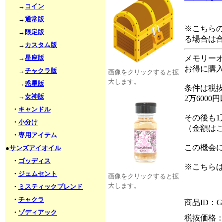
→
コイン
→
通常版
※こちらの
→
限定版
る場合は
→
カスタム版
→
星座版
メモリーオイ
お得に購
→
チャクラ版
画像をクリックすると拡
大します。
→
惑星版
条件は税抜
→
女神版
2万600
・
キャンドル
その後も1
・
小分け
（金額は
・
専用アイテム
この機会
●
サンズアイオイル
・
ゴッディス
※こちら
・
ジェムセント
画像をクリックすると拡
大します。
・
ミスティックブレンド
・
チャクラ
商品ID：G
・
ゾディアック
税抜価格