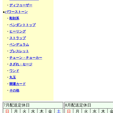
・
ディフゥーザー
●
パワーストーン
・
彫刻系
・
ペンダントトップ
・
ヒーリング
・
ストラップ
・
ペンデュラム
・
ブレスレット
・
チェーン・チョーカー
・
さざれ・セージ
・
ワンド
・
丸玉
・
開運カード
・
その他
7月配送定休日
8月配送定休日
日
月
火
水
木
金
土
日
月
火
水
木