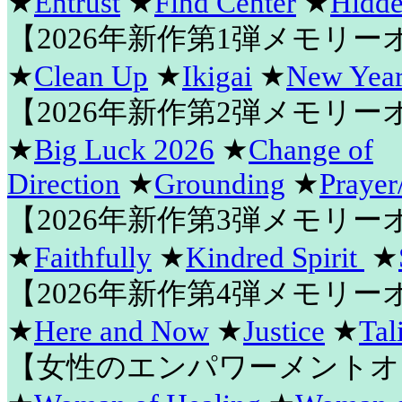
★
Entrust
★
Find Center
★
Hidde
【2026年新作第1弾メモリ
★
Clean Up
★
Ikigai
★
New Year
【2026年新作第2弾メモリ
★
Big Luck 2026
★
Change of
Direction
★
Grounding
★
Prayer
【2026年新作第3弾メモリ
★
Faithfully
★
Kindred Spirit
★
【2026年新作第4弾メモリ
★
Here and Now
★
Justice
★
Tal
【女性のエンパワーメントオ