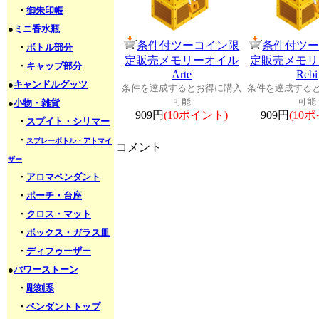
・
御朱印帳
●
ミニ香水瓶
条件付ツーコイン限
条件付ツ
・
ボトル部分
定販売メモリーオイル
定販売メモリ
・
キャップ部分
Arte
Rebi
●
キャンドルグッツ
条件を達成するとお得に購入
条件を達成する
可能
可能
●
小物・雑貨
909円
(10ポイント)
909円
(10
・
スプイト・シリマー
・
スプレーボトル・アトマイ
コメント
ザー
・
アロマペンダント
・
ポーチ・台座
・
クロス・マット
・
ボックス・ガラス皿
・
ディフゥーザー
●
パワーストーン
・
彫刻系
・
ペンダントトップ