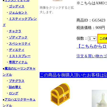
●
サンズアイオイル
※こちらはAMO
・
ゴッディス
画像をクリックすると拡
大します。
・
ジェムセント
・
ミスティックブレン
商品ID：GG5423
ド
税抜価格：
909円
・
チャクラ
・
ゾディアック
個数：
・
スペシャリティ
【こちらからロ
・
ディエティ
注文＆買い物カゴ
・
ミストスプレー
・
専用アイテム
●
魔法のヒーリングキャ
この商品を御購入頂いたお客様は
ンドル
・
プチグラス
・
詰め替え
・
ロング
●
アロハエリクサーキュ
ンドル