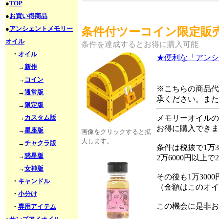
●
TOP
●
お買い得商品
●
アンシェントメモリー
条件付ツーコイン限定販売
オイル
条件を達成するとお得に購入可能
・
オイル
★便利な「アンシ
→
新作
→
コイン
※こちらの商品代
→
通常版
承ください。また
→
限定版
→
カスタム版
メモリーオイルの「I
お得に購入できま
→
星座版
画像をクリックすると拡
大します。
→
チャクラ版
条件は税抜で1万3
→
惑星版
2万6000円以上
→
女神版
その後も1万300
・
キャンドル
（金額はこのオイ
・
小分け
この機会に是非お
・
専用アイテム