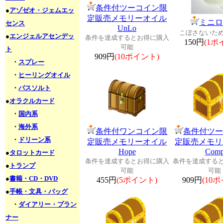
条件付ツーコイン限
●
アゾゼオ・ジェムエッ
定販売メモリーオイル
ミニ
センス
UnLo
こぼさないた
●
エンジェルアセンデッ
条件を達成するとお得に購入
150円
(1ポ
可能
ト
909円
(10ポイント)
・
スプレー
・
ヒーリングオイル
・
バスソルト
●
オラクルカード
・
国内系
・
海外系
条件付ワンコイン限
条件付ツ
・
ドリーン系
定販売メモリーオイル
定販売メモリ
Hope
Com
●
タロットカード
条件を達成するとお得に購入
条件を達成する
●
トランプ
可能
可能
●
書籍・CD・DVD
455円
(5ポイント)
909円
(10
●
手帳・文具・バッグ
・
ダイアリー・プラン
ナー