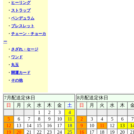
・
ヒーリング
・
ストラップ
・
ペンデュラム
・
ブレスレット
・
チェーン・チョーカ
ー
・
さざれ・セージ
・
ワンド
・
丸玉
・
開運カード
・
その他
7月配送定休日
8月配送定休日
日
月
火
水
木
金
土
日
月
火
水
木
1
2
3
4
5
6
7
8
9
10
11
2
3
4
5
6
7
12
13
14
15
16
17
18
9
10
11
12
13
1
19
20
21
22
23
24
25
16
17
18
19
20
2