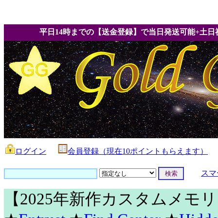
平日14時までの【送金登録】で当日発送可能+土日
ログイン
会員登録（現在10ポイントもらえます）
スマ
【2025年新作カスタムメモ