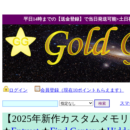
平日14時までの【送金登録】で当日発送可能+土日
ログイン
会員登録（現在10ポイントもらえます）
スマ
【2025年新作カスタムメモ