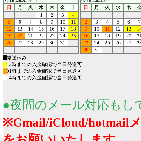
日
月
火
水
木
金
土
日
月
火
水
木
1
2
3
4
5
6
7
8
9
10
11
2
3
4
5
6
7
12
13
14
15
16
17
18
9
10
11
12
13
1
19
20
21
22
23
24
25
16
17
18
19
20
2
26
27
28
29
30
31
23
24
25
26
27
2
30
31
■
発送休み
■
12時までの入金確認で当日発送可
■
01時までの入金確認で当日発送可
■
14時までの入金確認で当日発送可
●夜間のメール対応もし
※Gmail/iCloud/ho
をお願いいたします。