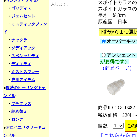
●
サンズアイオイル
スポイトガラスの
大します。
・
ゴッディス
スポイトガラスの
長さ：約8cm
・
ジェムセント
原産国：日本
・
ミスティックブレン
下記から１つ選
ド
・
チャクラ
オーバーキャッ
・
ゾディアック
アンシェントメ
・
スペシャリティ
がお得です）
・
ディエティ
（商品ページ）
・
ミストスプレー
・
専用アイテム
●
魔法のヒーリングキャ
ンドル
・
プチグラス
商品ID：GG0482
・
詰め替え
税抜価格：
220円
・
ロング
個数：
●
アロハエリクサーキュ
【こちらからロ
ンドル