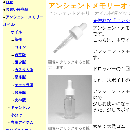
●
TOP
アンシェントメモリーオ
●
お買い得商品
アンシェントメモリーオイル快適グッ
●
アンシェントメモリー
★便利な「アンシ
オイル
アンシェントメモ
・
オイル
です。
→
新作
こちらは、ホワイ
→
コイン
アンシェントメモ
→
通常版
す。
画像をクリックすると拡
→
限定版
大します。
ドロッパーの１回
→
カスタム版
→
星座版
また、スポイトの
→
チャクラ版
アンシェントメモ
→
惑星版
ので
→
女神版
少しお使いになっ
・
キャンドル
また、少しスポイ
・
小分け
・
専用アイテム
素材：天然ゴム
画像をクリックすると拡