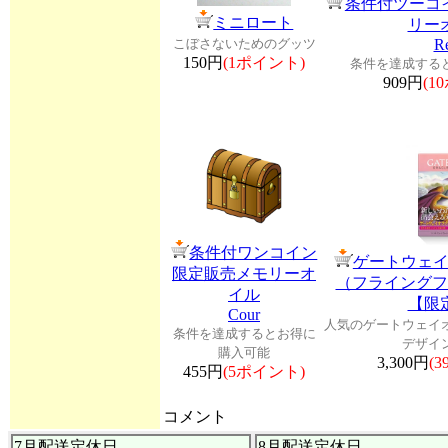
条件付ツーコ
ミニロート
リー
こぼさないためのグッツ
Re
150円
(1ポイント)
条件を達成する
909円
(1
条件付ワンコイン
ゲートウェ
限定販売メモリーオ
（フライングフ
イル
【限
Cour
人気のゲートウェイ
条件を達成するとお得に
デザイ
購入可能
3,300円
(
455円
(5ポイント)
コメント
7月配送定休日
8月配送定休日