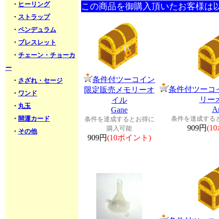
・
ヒーリング
この商品を御購入頂いたお客様は
・
ストラップ
・
ペンデュラム
・
ブレスレット
・
チェーン・チョーカ
ー
条件付ツーコイン
・
さざれ・セージ
条件付ツーコ
限定販売メモリーオ
・
ワンド
リー
イル
・
丸玉
Ar
Gane
・
開運カード
条件を達成する
条件を達成するとお得に
909円
(1
購入可能
・
その他
909円
(10ポイント)