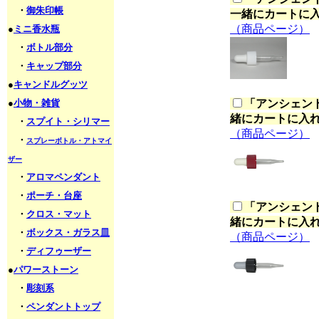
・
御朱印帳
一緒にカートに
（商品ページ）
●
ミニ香水瓶
・
ボトル部分
・
キャップ部分
●
キャンドルグッツ
●
小物・雑貨
「
アンシェント
緒にカートに入
・
スプイト・シリマー
（商品ページ）
・
スプレーボトル・アトマイ
ザー
・
アロマペンダント
・
ポーチ・台座
「
アンシェント
・
クロス・マット
緒にカートに入
・
ボックス・ガラス皿
（商品ページ）
・
ディフゥーザー
●
パワーストーン
・
彫刻系
・
ペンダントトップ