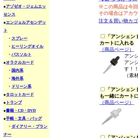
●
アゾゼオ・ジェムエッ
※この商品は今回
その場合はアカウ
センス
注文＆買い物カゴ
●
エンジェルアセンデッ
ト
「
アンシェント
・
スプレー
カートに入れる
・
ヒーリングオイル
（商品ページ）
・
バスソルト
アン
アン
●
オラクルカード
す！
・
国内系
（素
・
海外系
・
ドリーン系
「
アンシェント
●
タロットカード
も一緒にカート
（商品ページ）
●
トランプ
●
書籍・CD・DVD
●
手帳・文具・バッグ
・
ダイアリー・プラン
ナー
「
アンシェント