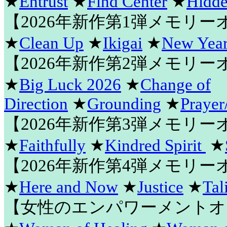
★
Entrust
★
Find Center
★
Hidde
【2026年新作第1弾メモリ
★
Clean Up
★
Ikigai
★
New Year
【2026年新作第2弾メモリ
★
Big Luck 2026
★
Change of
Direction
★
Grounding
★
Prayer
【2026年新作第3弾メモリ
★
Faithfully
★
Kindred Spirit
★
【2026年新作第4弾メモリ
★
Here and Now
★
Justice
★
Tal
【女性のエンパワーメントオ