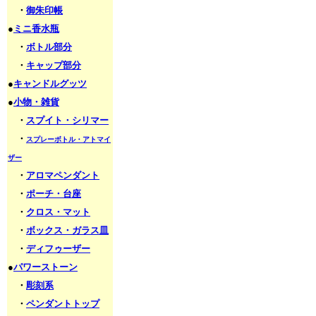
・
御朱印帳
●
ミニ香水瓶
・
ボトル部分
・
キャップ部分
●
キャンドルグッツ
●
小物・雑貨
・
スプイト・シリマー
・
スプレーボトル・アトマイ
ザー
・
アロマペンダント
・
ポーチ・台座
・
クロス・マット
・
ボックス・ガラス皿
・
ディフゥーザー
●
パワーストーン
・
彫刻系
・
ペンダントトップ