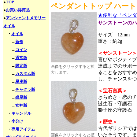
●
TOP
ペンダントトップ ハートカ
●
お買い得商品
★便利な「ペンダ
●
アンシェントメモリー
サンストーンのハ
オイル
・
オイル
サイズ：12mm
重さ：約2g
→
新作
→
コイン
＜サンストーン＞
→
通常版
喜びやポジティブ
→
限定版
達成までのサポー
画像をクリックすると拡
ることをおすすめ
大します。
→
カスタム版
し、チャンスをつ
→
星座版
→
チャクラ版
＜宝石言葉＞
きらめき・恋のチ
→
惑星版
誕生石・守護石
→
女神版
獅子座の守護石
・
キャンドル
・
小分け
＜歴史＞
古代ギリシアでは
・
専用アイテム
いたそうです。ま
画像をクリックすると拡