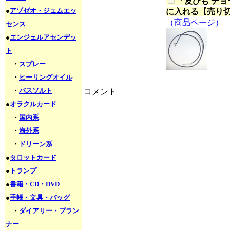
「
皮ひも チョー
●
アゾゼオ・ジェムエッ
に入れる【売り
（商品ページ）
センス
●
エンジェルアセンデッ
ト
・
スプレー
・
ヒーリングオイル
・
バスソルト
コメント
●
オラクルカード
・
国内系
・
海外系
・
ドリーン系
●
タロットカード
●
トランプ
●
書籍・CD・DVD
●
手帳・文具・バッグ
・
ダイアリー・プラン
ナー