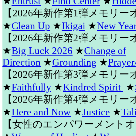
★
Entrust
★
Find Center
★
Hidde
【2026年新作第1弾メモリ
★
Clean Up
★
Ikigai
★
New Year
【2026年新作第2弾メモリ
★
Big Luck 2026
★
Change of
Direction
★
Grounding
★
Prayer
【2026年新作第3弾メモリ
★
Faithfully
★
Kindred Spirit
★
【2026年新作第4弾メモリ
★
Here and Now
★
Justice
★
Tal
【女性のエンパワーメントオ