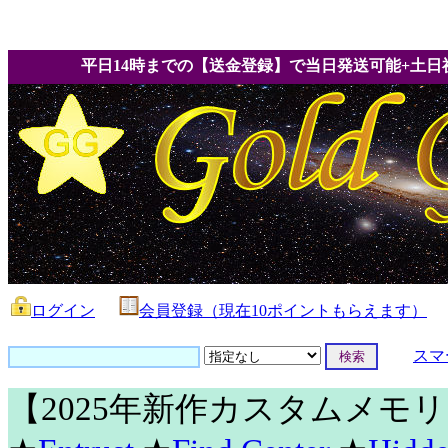
平日14時までの【送金登録】で当日発送可能+土日
ログイン
会員登録（現在10ポイントもらえます）
スマ
【2025年新作カスタムメモ