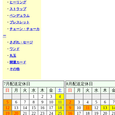
・
ヒーリング
・
ストラップ
・
ペンデュラム
・
ブレスレット
・
チェーン・チョーカ
ー
・
さざれ・セージ
・
ワンド
・
丸玉
・
開運カード
・
その他
7月配送定休日
8月配送定休日
日
月
火
水
木
金
土
日
月
火
水
木
1
2
3
4
5
6
7
8
9
10
11
2
3
4
5
6
7
12
13
14
15
16
17
18
9
10
11
12
13
1
19
20
21
22
23
24
25
16
17
18
19
20
2