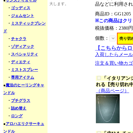
●
サンズアイオイル
品などに利用され
大します。
・
ゴッディス
商品ID：GG1205
・
ジェムセント
※この商品はクリ
・
ミスティックブレン
税抜価格：
2380円
ド
個数：
・
チャクラ
・
ゾディアック
【こちらからロ
・
スペシャリティ
入荷したらメール
・
ディエティ
注文＆買い物カゴ
・
ミストスプレー
・
専用アイテム
「
イタリアンシル
れる【売り切れ
●
魔法のヒーリングキャ
（商品ページ）
ンドル
・
プチグラス
・
詰め替え
・
ロング
●
アロハエリクサーキュ
ンドル