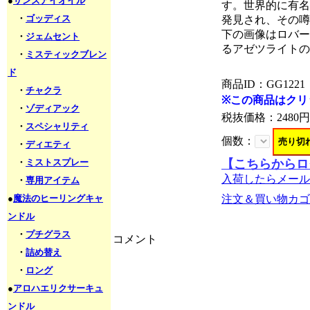
●
サンズアイオイル
す。世界的に有名
・
ゴッディス
発見され、その噂
下の画像はロバート
・
ジェムセント
るアゼツライトの
・
ミスティックブレン
ド
商品ID：GG1221
・
チャクラ
※この商品はクリ
・
ゾディアック
税抜価格：
2480円
・
スペシャリティ
個数：
・
ディエティ
・
ミストスプレー
【こちらからロ
入荷したらメール
・
専用アイテム
●
魔法のヒーリングキャ
注文＆買い物カゴ
ンドル
・
プチグラス
コメント
・
詰め替え
・
ロング
●
アロハエリクサーキュ
ンドル