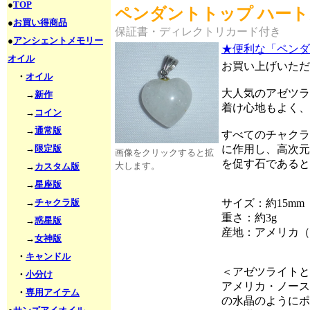
●
TOP
ペンダントトップ ハートカ
●
お買い得商品
保証書・ディレクトリカード付き
●
アンシェントメモリー
★便利な「ペンダ
オイル
お買い上げいただ
・
オイル
大人気のアゼツラ
→
新作
着け心地もよく、
→
コイン
→
通常版
すべてのチャクラ
→
限定版
に作用し、高次元
画像をクリックすると拡
を促す石であると
大します。
→
カスタム版
→
星座版
→
チャクラ版
サイズ：約15mm
重さ：約3g
→
惑星版
産地：アメリカ（
→
女神版
・
キャンドル
＜アゼツライトと
・
小分け
アメリカ・ノース
・
専用アイテム
の水晶のようにポ