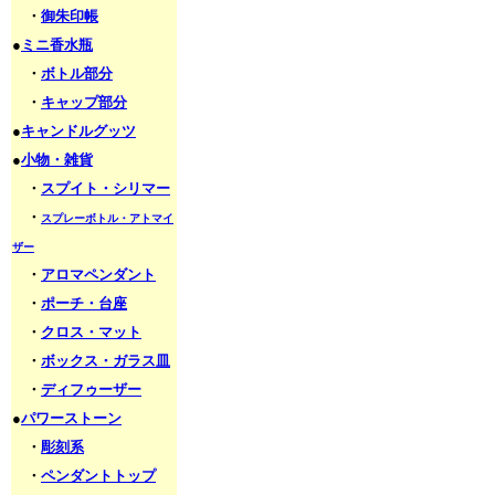
・
御朱印帳
●
ミニ香水瓶
・
ボトル部分
・
キャップ部分
●
キャンドルグッツ
●
小物・雑貨
・
スプイト・シリマー
・
スプレーボトル・アトマイ
ザー
・
アロマペンダント
・
ポーチ・台座
・
クロス・マット
・
ボックス・ガラス皿
・
ディフゥーザー
●
パワーストーン
・
彫刻系
・
ペンダントトップ