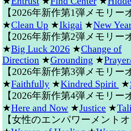
★
Entrust
★
Find Center
★
Hidde
【2026年新作第1弾メモリ
★
Clean Up
★
Ikigai
★
New Year
【2026年新作第2弾メモリ
★
Big Luck 2026
★
Change of
Direction
★
Grounding
★
Prayer
【2026年新作第3弾メモリ
★
Faithfully
★
Kindred Spirit
★
【2026年新作第4弾メモリ
★
Here and Now
★
Justice
★
Tal
【女性のエンパワーメントオ