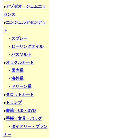
●
アゾゼオ・ジェムエッ
センス
●
エンジェルアセンデッ
ト
・
スプレー
・
ヒーリングオイル
・
バスソルト
●
オラクルカード
・
国内系
・
海外系
・
ドリーン系
●
タロットカード
●
トランプ
●
書籍・CD・DVD
●
手帳・文具・バッグ
・
ダイアリー・プラン
ナー