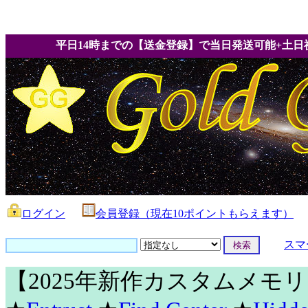
平日14時までの【送金登録】で当日発送可能+土日
ログイン
会員登録（現在10ポイントもらえます）
スマ
【2025年新作カスタムメモ