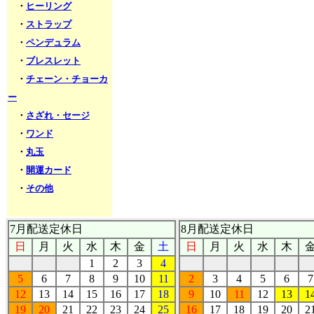
・
ヒーリング
・
ストラップ
・
ペンデュラム
・
ブレスレット
・
チェーン・チョーカ
ー
・
さざれ・セージ
・
ワンド
・
丸玉
・
開運カード
・
その他
7月配送定休日
8月配送定休日
日
月
火
水
木
金
土
日
月
火
水
木
1
2
3
4
5
6
7
8
9
10
11
2
3
4
5
6
7
12
13
14
15
16
17
18
9
10
11
12
13
1
19
20
21
22
23
24
25
16
17
18
19
20
2