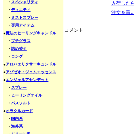
・
スペシャリティ
入荷した
・
ディエティ
注文＆買
・
ミストスプレー
・
専用アイテム
コメント
●
魔法のヒーリングキャンドル
・
プチグラス
・
詰め替え
・
ロング
●
アロハエリクサーキュンドル
●
アゾゼオ・ジェムエッセンス
●
エンジェルアセンデット
・
スプレー
・
ヒーリングオイル
・
バスソルト
●
オラクルカード
・
国内系
・
海外系