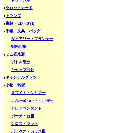
・
ドリーン系
●
タロットカード
●
トランプ
●
書籍・CD・DVD
●
手帳・文具・バッグ
・
ダイアリー・プランナー
・
御朱印帳
●
ミニ香水瓶
・
ボトル部分
・
キャップ部分
●
キャンドルグッツ
●
小物・雑貨
・
スプイト・シリマー
・
スプレーボトル・アトマイザー
・
アロマペンダント
・
ポーチ・台座
・
クロス・マット
・
ボックス・ガラス皿