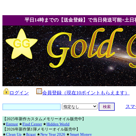
平日14時までの【送金登録】で当日発送可能+土日
ログイン
会員登録（現在10ポイントもらえます）
スマ
【2025年新作カスタムメモリーオイル販売中】
★
Entrust
★
Find Center
★
Hidden World
【2026年新作第1弾メモリーオイル販売中】
★
Clean Up
★
Ikigai
★
New Year 2026
★
Smart Money