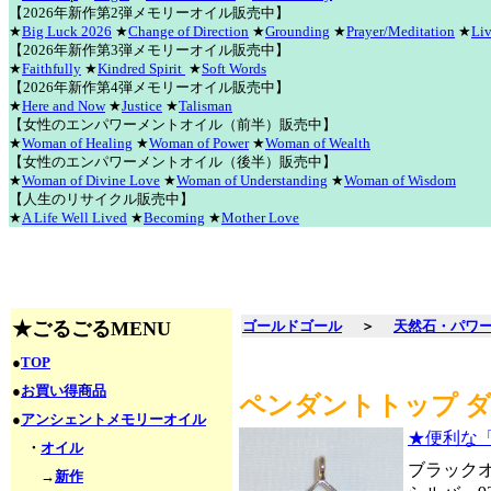
【2026年新作第2弾メモリーオイル販売中】
★
Big Luck 2026
★
Change of Direction
★
Grounding
★
Prayer/Meditation
★
Liv
【2026年新作第3弾メモリーオイル販売中】
★
Faithfully
★
Kindred Spirit
★
Soft Words
【2026年新作第4弾メモリーオイル販売中】
★
Here and Now
★
Justice
★
Talisman
【女性のエンパワーメントオイル（前半）販売中】
★
Woman of Healing
★
Woman of Power
★
Woman of Wealth
【女性のエンパワーメントオイル（後半）販売中】
★
Woman of Divine Love
★
Woman of Understanding
★
Woman of Wisdom
【人生のリサイクル販売中】
★
A Life Well Lived
★
Becoming
★
Mother Love
★ごるごるMENU
ゴールドゴール
＞
天然石・パワ
●
TOP
●
お買い得商品
ペンダントトップ ダ
●
アンシェントメモリーオイル
★便利な
・
オイル
ブラック
→
新作