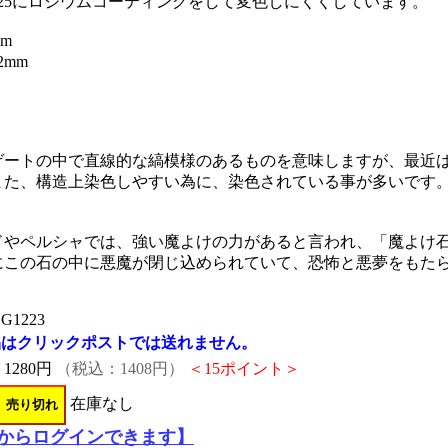
925にロジウムコーティングをして変色しにくくしています。
m
2mm
ゲートの中で直線的な縞模様のあるものを意味しますが、最近
また、構造上染色しやすい為に、染色されている事が多いです
ドやペルシャでは、強い魔よけの力があると言われ、「魔よけ
にこの石の中に悪魔が閉じ込められていて、恐怖と悪夢をもた
G1223
品はクリックポストでは送れません。
：
1280円
（税込：1408円）
＜15ポイント＞
在庫なし
からログインできます】