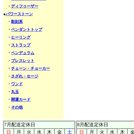
・
ディフゥーザー
●
パワーストーン
・
彫刻系
・
ペンダントトップ
・
ヒーリング
・
ストラップ
・
ペンデュラム
・
ブレスレット
・
チェーン・チョーカー
・
さざれ・セージ
・
ワンド
・
丸玉
・
開運カード
・
その他
7月配送定休日
8月配送定休日
日
月
火
水
木
金
土
日
月
火
水
木