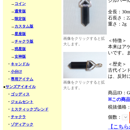
シルバー
→
コイン
→
通常版
全長：30m
石長さ：2
→
限定版
重さ：2g
→
カスタム版
→
星座版
画像をクリックすると拡
＜特徴＞
→
チャクラ版
大します。
本来はア
→
惑星版
いです。
→
女神版
＜歴史＞
・
キャンドル
古代イン
・
小分け
は、反対
・
専用アイテム
画像をクリックすると拡
●
サンズアイオイル
大します。
商品ID：G
・
ゴッディス
※この商
・
ジェムセント
税抜価格
・
ミスティックブレンド
・
チャクラ
個数：
・
ゾディアック
【こちら