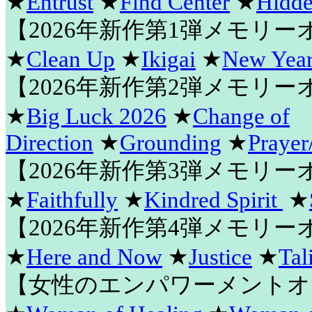
★
Entrust
★
Find Center
★
Hidde
【2026年新作第1弾メモリ
★
Clean Up
★
Ikigai
★
New Year
【2026年新作第2弾メモリ
★
Big Luck 2026
★
Change of
Direction
★
Grounding
★
Prayer
【2026年新作第3弾メモリ
★
Faithfully
★
Kindred Spirit
★
【2026年新作第4弾メモリ
★
Here and Now
★
Justice
★
Tal
【女性のエンパワーメントオ