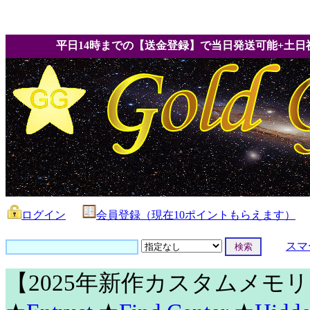
平日14時までの【送金登録】で当日発送可能+土日
ログイン
会員登録（現在10ポイントもらえます）
スマ
【2025年新作カスタムメモ