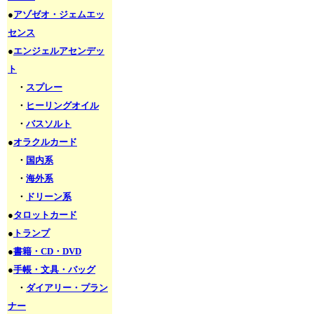
●
アゾゼオ・ジェムエッ
センス
●
エンジェルアセンデッ
ト
・
スプレー
・
ヒーリングオイル
・
バスソルト
●
オラクルカード
・
国内系
・
海外系
・
ドリーン系
●
タロットカード
●
トランプ
●
書籍・CD・DVD
●
手帳・文具・バッグ
・
ダイアリー・プラン
ナー