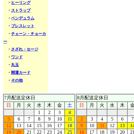
・
ヒーリング
・
ストラップ
・
ペンデュラム
・
ブレスレット
・
チェーン・チョーカ
ー
・
さざれ・セージ
・
ワンド
・
丸玉
・
開運カード
・
その他
7月配送定休日
8月配送定休日
日
月
火
水
木
金
土
日
月
火
水
木
1
2
3
4
5
6
7
8
9
10
11
2
3
4
5
6
7
12
13
14
15
16
17
18
9
10
11
12
13
1
19
20
21
22
23
24
25
16
17
18
19
20
2