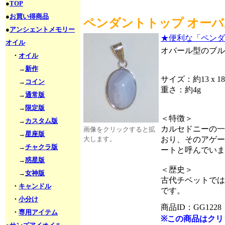
●
TOP
●
お買い得商品
ペンダントトップ オーバル
●
アンシェントメモリー
★便利な「ペンダ
オイル
オバール型のブル
・
オイル
→
新作
サイズ：約13 x 18
→
コイン
重さ：約4g
→
通常版
→
限定版
＜特徴＞
→
カスタム版
カルセドニーの一
画像をクリックすると拡
→
星座版
おり、そのアゲー
大します。
→
チャクラ版
ートと呼んでいま
→
惑星版
＜歴史＞
→
女神版
古代チベットでは
・
キャンドル
です。
・
小分け
商品ID：GG1228
・
専用アイテム
※この商品はクリ