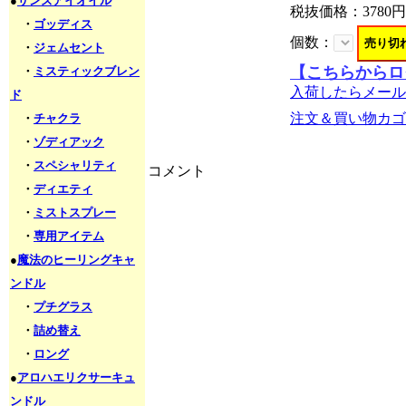
●
サンズアイオイル
税抜価格：
3780円
・
ゴッディス
個数：
・
ジェムセント
【こちらからロ
・
ミスティックブレン
入荷したらメール
ド
注文＆買い物カゴ
・
チャクラ
・
ゾディアック
・
スペシャリティ
コメント
・
ディエティ
・
ミストスプレー
・
専用アイテム
●
魔法のヒーリングキャ
ンドル
・
プチグラス
・
詰め替え
・
ロング
●
アロハエリクサーキュ
ンドル