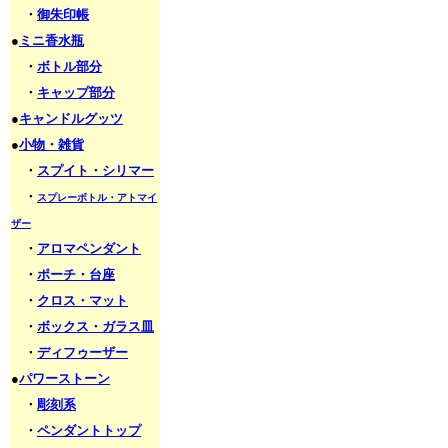
・
御朱印帳
●
ミニ香水瓶
・
ボトル部分
・
キャップ部分
●
キャンドルグッツ
●
小物・雑貨
・
スプイト・シリマー
・
スプレーボトル・アトマイ
ザー
・
アロマペンダント
・
ポーチ・台座
・
クロス・マット
・
ボックス・ガラス皿
・
ディフゥーザー
●
パワーストーン
・
彫刻系
・
ペンダントトップ