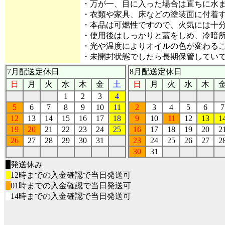
・万が一、目に入った場合は直ちに水
・衣類や家具、床などの塗装面に付着
・本品は可燃性ですので、火気には十
・使用後はしっかりと蓋をしめ、冷暗
・光や温度によりオイルの色が変わる
・未開封状態でしたら長期保管してい
7月配送定休日
8月配送定休日
日
月
火
水
木
金
土
日
月
火
水
木
1
2
3
4
5
6
7
8
9
10
11
2
3
4
5
6
7
12
13
14
15
16
17
18
9
10
11
12
13
1
19
20
21
22
23
24
25
16
17
18
19
20
2
26
27
28
29
30
31
23
24
25
26
27
2
30
31
■
発送休み
■
12時までの入金確認で当日発送可
■
01時までの入金確認で当日発送可
■
14時までの入金確認で当日発送可