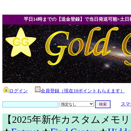
平日14時までの【送金登録】で当日発送可能+土日
ログイン
会員登録（現在10ポイントもらえます）
スマ
【2025年新作カスタムメモ