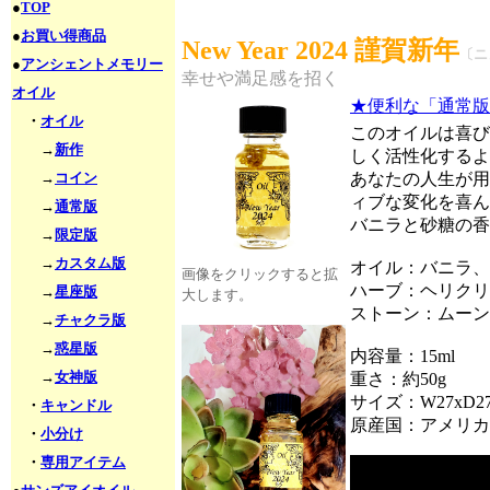
●
TOP
●
お買い得商品
New Year 2024 謹賀新年
〔ニ
●
アンシェントメモリー
幸せや満足感を招く
オイル
★便利な「通常版
・
オイル
このオイルは喜び
→
新作
しく活性化するよ
→
コイン
あなたの人生が用
ィブな変化を喜ん
→
通常版
バニラと砂糖の香
→
限定版
→
カスタム版
オイル：バニラ、
画像をクリックすると拡
ハーブ：ヘリクリ
→
星座版
大します。
ストーン：ムーン
→
チャクラ版
→
惑星版
内容量：15ml
→
女神版
重さ：約50g
サイズ：W27xD27
・
キャンドル
原産国：アメリカ
・
小分け
・
専用アイテム