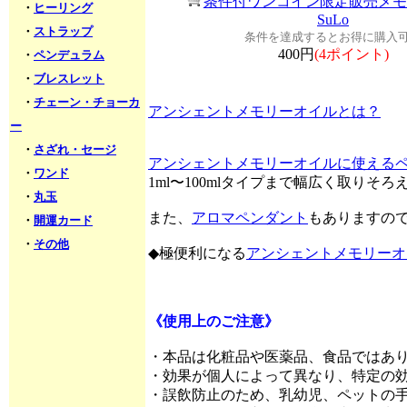
条件付ワンコイン限定販売メモ
・
ヒーリング
SuLo
・
ストラップ
条件を達成するとお得に購入
400円
(4ポイント)
・
ペンデュラム
・
ブレスレット
・
チェーン・チョーカ
アンシェントメモリーオイルとは？
ー
・
さざれ・セージ
アンシェントメモリーオイルに使える
・
ワンド
1ml〜100mlタイプまで幅広く取りそ
・
丸玉
また、
アロマペンダント
もありますの
・
開運カード
・
その他
◆極便利になる
アンシェントメモリーオ
《使用上のご注意》
・本品は化粧品や医薬品、食品ではあ
・効果が個人によって異なり、特定の
・誤飲防止のため、乳幼児、ペットの