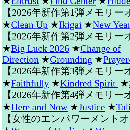
★
Entrust
★
Find Center
★
Hidde
【2026年新作第1弾メモリ
★
Clean Up
★
Ikigai
★
New Year
【2026年新作第2弾メモリ
★
Big Luck 2026
★
Change of
Direction
★
Grounding
★
Prayer
【2026年新作第3弾メモリ
★
Faithfully
★
Kindred Spirit
★
【2026年新作第4弾メモリ
★
Here and Now
★
Justice
★
Tal
【女性のエンパワーメントオ