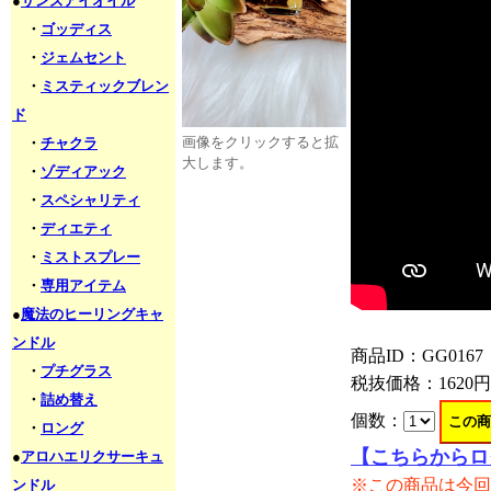
●
サンズアイオイル
・
ゴッディス
・
ジェムセント
・
ミスティックブレン
ド
画像をクリックすると拡
・
チャクラ
大します。
・
ゾディアック
・
スペシャリティ
・
ディエティ
・
ミストスプレー
・
専用アイテム
●
魔法のヒーリングキャ
ンドル
商品ID：GG0167
・
プチグラス
税抜価格：
1620円
・
詰め替え
個数：
・
ロング
【こちらからロ
●
アロハエリクサーキュ
※この商品は今回
ンドル