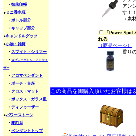
・
御朱印帳
アン
す！
●
ミニ香水瓶
（素
・
ボトル部分
・
キャップ部分
「
Power S
●
キャンドルグッツ
れる
●
小物・雑貨
（商品ページ）
香り
・
スプイト・シリマー
・
スプレーボトル・アトマイ
ザー
・
アロマペンダント
・
ポーチ・台座
この商品を御購入頂いたお客様は
・
クロス・マット
・
ボックス・ガラス皿
・
ディフゥーザー
●
パワーストーン
・
彫刻系
・
ペンダントトップ