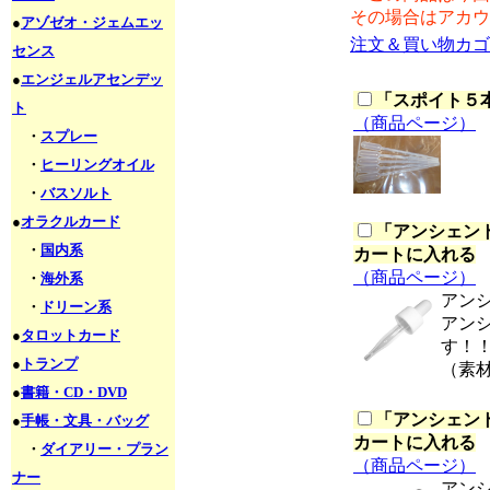
その場合はアカウ
●
アゾゼオ・ジェムエッ
注文＆買い物カゴ
センス
●
エンジェルアセンデッ
「
スポイト５本セ
ト
（商品ページ）
・
スプレー
・
ヒーリングオイル
・
バスソルト
●
オラクルカード
「
アンシェント
・
国内系
カートに入れる
（商品ページ）
・
海外系
アン
・
ドリーン系
アン
●
タロットカード
す！
●
トランプ
（素
●
書籍・CD・DVD
「
アンシェント
●
手帳・文具・バッグ
カートに入れる
・
ダイアリー・プラン
（商品ページ）
ナー
アン