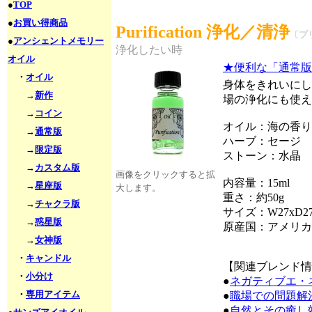
●
TOP
●
お買い得商品
Purification 浄化／清浄
〔プ
●
アンシェントメモリー
浄化したい時
オイル
★便利な「通常版
・
オイル
身体をきれいにし
→
新作
場の浄化にも使え
→
コイン
オイル：海の香り
→
通常版
ハーブ：セージ
→
限定版
ストーン：水晶
→
カスタム版
画像をクリックすると拡
内容量：15ml
→
星座版
大します。
重さ：約50g
→
チャクラ版
サイズ：W27xD27
→
惑星版
原産国：アメリカ
→
女神版
・
キャンドル
【関連ブレンド情
・
小分け
●
ネガティブエ・
・
専用アイテム
●
職場での問題解
●
自然とその癒し