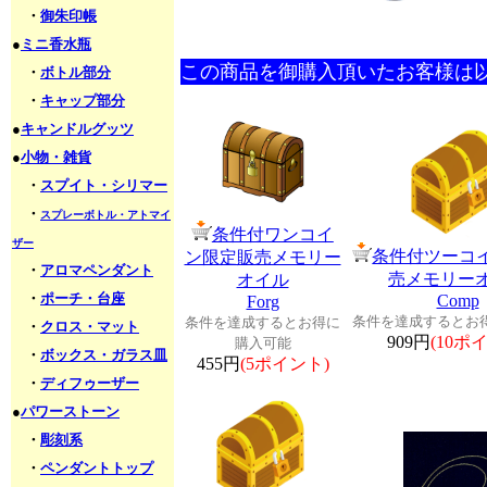
・
御朱印帳
●
ミニ香水瓶
この商品を御購入頂いたお客様は
・
ボトル部分
・
キャップ部分
●
キャンドルグッツ
●
小物・雑貨
・
スプイト・シリマー
・
スプレーボトル・アトマイ
条件付ワンコイ
ザー
条件付ツーコ
ン限定販売メモリー
・
アロマペンダント
売メモリー
オイル
・
ポーチ・台座
Comp
Forg
条件を達成するとお
条件を達成するとお得に
・
クロス・マット
909円
(10ポ
購入可能
・
ボックス・ガラス皿
455円
(5ポイント)
・
ディフゥーザー
●
パワーストーン
・
彫刻系
・
ペンダントトップ