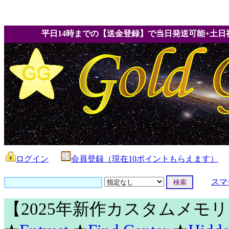
平日14時までの【送金登録】で当日発送可能+土日
ログイン
会員登録（現在10ポイントもらえます）
スマ
【2025年新作カスタムメモ