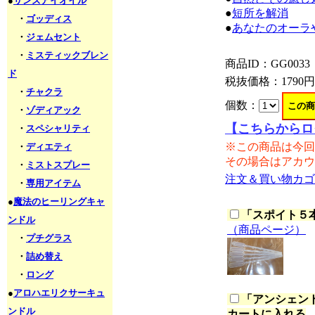
●
サンズアイオイル
●
短所を解消
・
ゴッディス
●
あなたのオーラ
・
ジェムセント
・
ミスティックブレン
商品ID：GG0033
ド
税抜価格：
1790円
・
チャクラ
個数：
・
ゾディアック
【こちらからロ
・
スペシャリティ
※この商品は今回
・
ディエティ
その場合はアカウ
・
ミストスプレー
注文＆買い物カゴ
・
専用アイテム
●
魔法のヒーリングキャ
「
スポイト５本セ
ンドル
（商品ページ）
・
プチグラス
・
詰め替え
・
ロング
●
アロハエリクサーキュ
「
アンシェント
ンドル
カートに入れる