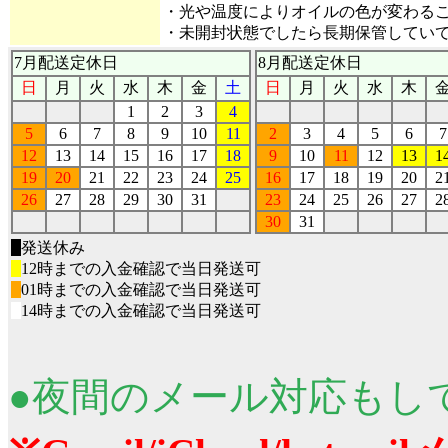
・光や温度によりオイルの色が変わる
・未開封状態でしたら長期保管してい
7月配送定休日
8月配送定休日
日
月
火
水
木
金
土
日
月
火
水
木
1
2
3
4
5
6
7
8
9
10
11
2
3
4
5
6
7
12
13
14
15
16
17
18
9
10
11
12
13
1
19
20
21
22
23
24
25
16
17
18
19
20
2
26
27
28
29
30
31
23
24
25
26
27
2
30
31
■
発送休み
■
12時までの入金確認で当日発送可
■
01時までの入金確認で当日発送可
■
14時までの入金確認で当日発送可
●夜間のメール対応もし