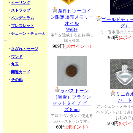
・
ヒーリング
・
ストラップ
条件付ツーコイ
ン限定販売メモリー
・
ペンデュラム
ゴールドチェ
オイル
グ）
・
ブレスレット
WeBe
ミニ香水瓶のチェ
・
チェーン・チョーカ
条件を達成するとお得に
360円
(4ポイ
購入可能
ー
909円
(10ポイント)
・
さざれ・セージ
・
ワンド
・
丸玉
・
開運カード
・
その他
ラバストーン
ミニ香
（溶岩）ブラウン
ハート
マットタイプ ビー
アンシェントメモリ
ズ 8mm
ペンダントとして身
アロマペンダンに使える
お勧めで
ラバーストーンです。
500円
(6ポイ
60円
(ポイント)