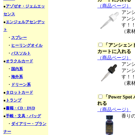
（商品ページ）
●
アゾゼオ・ジェムエッ
アン
センス
アン
●
エンジェルアセンデッ
す！
ト
（素
・
スプレー
「
アンシェント
・
ヒーリングオイル
カートに入れる
・
バスソルト
（商品ページ）
●
オラクルカード
アン
・
国内系
アン
す！
・
海外系
（素
・
ドリーン系
●
タロットカード
「
Power S
●
トランプ
れる
●
書籍・CD・DVD
（商品ページ）
香り
●
手帳・文具・バッグ
・
ダイアリー・プラン
ナー