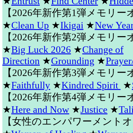
★
Entrust
★
Find Center
★
Hidde
【2026年新作第1弾メモリ
★
Clean Up
★
Ikigai
★
New Year
【2026年新作第2弾メモリ
★
Big Luck 2026
★
Change of
Direction
★
Grounding
★
Prayer
【2026年新作第3弾メモリ
★
Faithfully
★
Kindred Spirit
★
【2026年新作第4弾メモリ
★
Here and Now
★
Justice
★
Tal
【女性のエンパワーメントオ