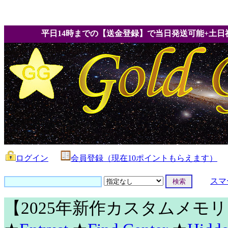
平日14時までの【送金登録】で当日発送可能+土日
ログイン
会員登録（現在10ポイントもらえます）
スマ
【2025年新作カスタムメモ