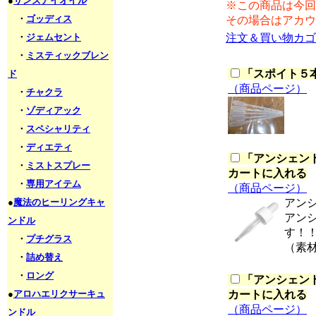
●
サンズアイオイル
※この商品は今回
・
ゴッディス
その場合はアカウ
・
ジェムセント
注文＆買い物カゴ
・
ミスティックブレン
「
スポイト５本セ
ド
（商品ページ）
・
チャクラ
・
ゾディアック
・
スペシャリティ
・
ディエティ
「
アンシェント
・
ミストスプレー
カートに入れる
・
専用アイテム
（商品ページ）
●
魔法のヒーリングキャ
アン
アン
ンドル
す！
・
プチグラス
（素
・
詰め替え
・
ロング
「
アンシェント
●
アロハエリクサーキュ
カートに入れる
（商品ページ）
ンドル