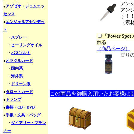
アン
●
アゾゼオ・ジェムエッ
アン
センス
す！
●
エンジェルアセンデッ
（素
ト
「
Power S
・
スプレー
れる
・
ヒーリングオイル
（商品ページ）
・
バスソルト
香り
●
オラクルカード
・
国内系
・
海外系
・
ドリーン系
●
タロットカード
この商品を御購入頂いたお客様は
●
トランプ
●
書籍・CD・DVD
●
手帳・文具・バッグ
・
ダイアリー・プラン
ナー