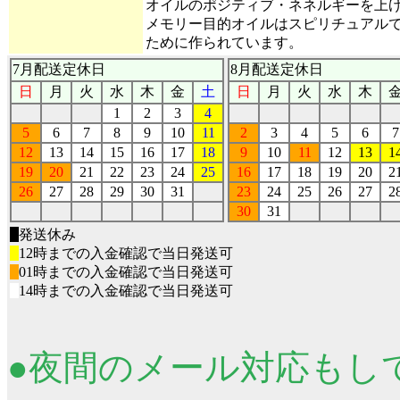
オイルのポジティブ・ネネルギーを上
メモリー目的オイルはスピリチュアルで
ために作られています。
7月配送定休日
8月配送定休日
日
月
火
水
木
金
土
日
月
火
水
木
1
2
3
4
5
6
7
8
9
10
11
2
3
4
5
6
7
12
13
14
15
16
17
18
9
10
11
12
13
1
19
20
21
22
23
24
25
16
17
18
19
20
2
26
27
28
29
30
31
23
24
25
26
27
2
30
31
■
発送休み
■
12時までの入金確認で当日発送可
■
01時までの入金確認で当日発送可
■
14時までの入金確認で当日発送可
●夜間のメール対応もし