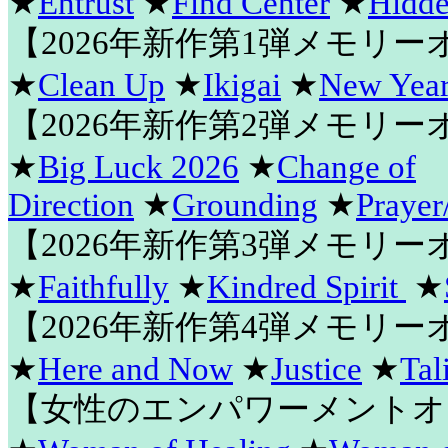
★
Entrust
★
Find Center
★
Hidde
【2026年新作第1弾メモリ
★
Clean Up
★
Ikigai
★
New Year
【2026年新作第2弾メモリ
★
Big Luck 2026
★
Change of
Direction
★
Grounding
★
Prayer
【2026年新作第3弾メモリ
★
Faithfully
★
Kindred Spirit
★
【2026年新作第4弾メモリ
★
Here and Now
★
Justice
★
Tal
【女性のエンパワーメントオ