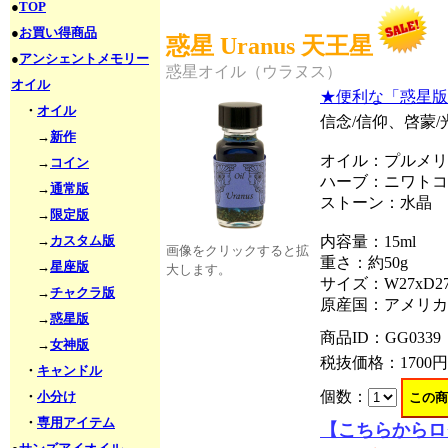
●
TOP
●
お買い得商品
惑星 Uranus 天王星
●
アンシェントメモリー
惑星オイル（ウラヌス）
オイル
★便利な「惑星版
・
オイル
信念/信仰、啓蒙
→
新作
オイル：プルメリ
→
コイン
ハーブ：ニワトコ
→
通常版
ストーン：水晶
→
限定版
→
カスタム版
内容量：15ml
画像をクリックすると拡
重さ：約50g
→
星座版
大します。
サイズ：W27xD27
→
チャクラ版
原産国：アメリカ
→
惑星版
商品ID：GG0339
→
女神版
税抜価格：
1700円
・
キャンドル
個数：
・
小分け
・
専用アイテム
【こちらからロ