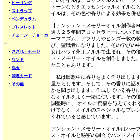
このオイルは、ロサンザルスのヒーラーで
・
ヒーリング
トーンなどをエッセンシャルオイルな
・
ストラップ
イルは、その色や香りによる効果も併
・
ペンデュラム
【アンシェントメモリーオイル創作者MI
・
ブレスレット
過去２５年間アロマセラピーについて
・
チェーン・チョーカ
ーマニズム、アフリカやヒンズー教の
ー
び、聖職者になりました。その学びの中
・
さざれ・セージ
女はハワイ州ホノルルで生まれ、その
ト・メモリー・オイルを創作しました
・
ワンド
たこともあります。
・
丸玉
・
開運カード
「私は瞑想中に香りをよく作り出しま
量たらします。そして、その香りに話
・
その他
かを聞き出します。作成している香り
なオイルをよく一緒に使います。その
調整時に、 オイルに祝福を与えてくれ
けでなく、オイルのスペシャルなブレ
くれていると感じています。」
アンシェントメモリー・オイルはハー
ス・オイルと秘密の調合でハンドメイ