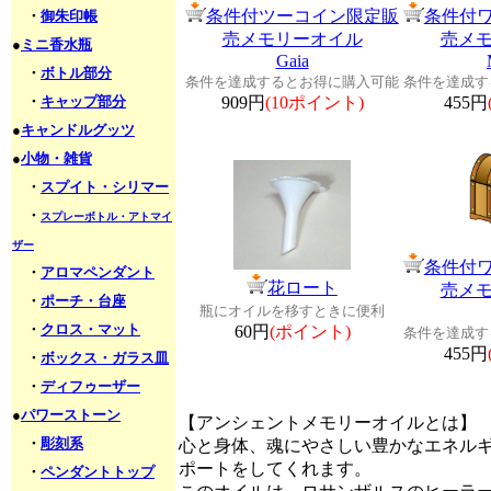
条件付ツーコイン限定販
条件付
・
御朱印帳
売メモリーオイル
売メ
●
ミニ香水瓶
Gaia
・
ボトル部分
条件を達成するとお得に購入可能
条件を達成す
・
キャップ部分
909円
(10ポイント)
455円
●
キャンドルグッツ
●
小物・雑貨
・
スプイト・シリマー
・
スプレーボトル・アトマイ
ザー
条件付
・
アロマペンダント
花ロート
売メ
・
ポーチ・台座
瓶にオイルを移すときに便利
・
クロス・マット
60円
(ポイント)
条件を達成す
455円
・
ボックス・ガラス皿
・
ディフゥーザー
●
パワーストーン
【アンシェントメモリーオイルとは】
・
彫刻系
心と身体、魂にやさしい豊かなエネル
ポートをしてくれます。
・
ペンダントトップ