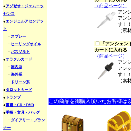
（商品ページ）
●
アゾゼオ・ジェムエッ
アン
センス
アン
●
エンジェルアセンデッ
す！
ト
（素
・
スプレー
「
アンシェント
・
ヒーリングオイル
カートに入れる
・
バスソルト
（商品ページ）
●
オラクルカード
アン
・
国内系
アン
す！
・
海外系
（素
・
ドリーン系
●
タロットカード
●
トランプ
この商品を御購入頂いたお客様は
●
書籍・CD・DVD
●
手帳・文具・バッグ
・
ダイアリー・プラン
ナー