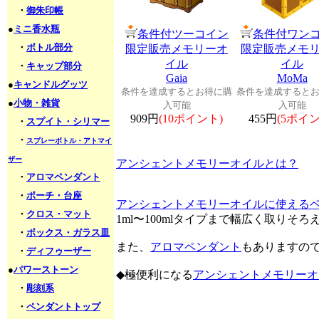
・
御朱印帳
●
ミニ香水瓶
条件付ツーコイン
条件付ワン
・
ボトル部分
限定販売メモリーオ
限定販売メモ
イル
イル
・
キャップ部分
Gaia
MoMa
●
キャンドルグッツ
条件を達成するとお得に購
条件を達成すると
●
小物・雑貨
入可能
入可能
909円
(10ポイント)
455円
(5ポイン
・
スプイト・シリマー
・
スプレーボトル・アトマイ
ザー
アンシェントメモリーオイルとは？
・
アロマペンダント
・
ポーチ・台座
アンシェントメモリーオイルに使える
・
クロス・マット
1ml〜100mlタイプまで幅広く取りそ
・
ボックス・ガラス皿
また、
アロマペンダント
もありますの
・
ディフゥーザー
●
パワーストーン
◆極便利になる
アンシェントメモリーオ
・
彫刻系
・
ペンダントトップ