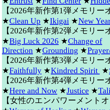
★
Entrust
★
Find Center
★
Hidde
【2026年新作第1弾メモリ
★
Clean Up
★
Ikigai
★
New Year
【2026年新作第2弾メモリ
★
Big Luck 2026
★
Change of
Direction
★
Grounding
★
Prayer
【2026年新作第3弾メモリ
★
Faithfully
★
Kindred Spirit
★
【2026年新作第4弾メモリ
★
Here and Now
★
Justice
★
Tal
【女性のエンパワーメントオ