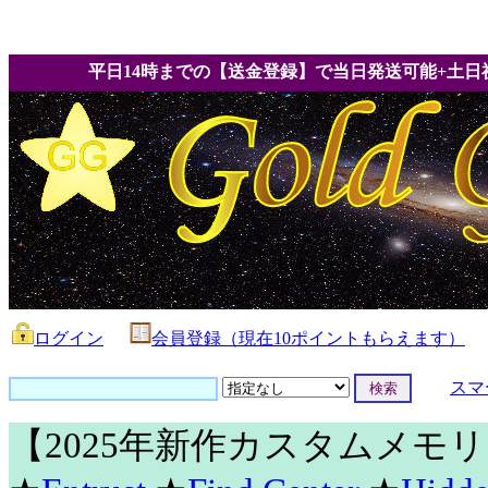
平日14時までの【送金登録】で当日発送可能+土日
ログイン
会員登録（現在10ポイントもらえます）
スマ
【2025年新作カスタムメモ