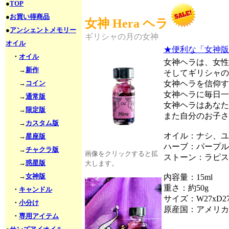
●
TOP
●
お買い得商品
女神 Hera ヘラ
●
アンシェントメモリー
ギリシャの月の女神
オイル
★便利な「女神版
・
オイル
女神ヘラは、女性
→
新作
そしてギリシャの
→
コイン
女神ヘラを信仰す
女神ヘラに毎日一
→
通常版
女神ヘラはあなた
→
限定版
また自分のお子さ
→
カスタム版
オイル：ナシ、ユ
→
星座版
ハーブ：パープル
→
チャクラ版
画像をクリックすると拡
ストーン：ラピス
→
惑星版
大します。
→
女神版
内容量：15ml
重さ：約50g
・
キャンドル
サイズ：W27xD27
・
小分け
原産国：アメリカ
・
専用アイテム