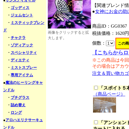
●
サンズアイオイル
【関連ブレンド情
・
ゴッディス
●
女神にお金の助
・
ジェムセント
・
ミスティックブレン
商品ID：GG0367
ド
画像をクリックすると拡
税抜価格：
1620円
・
チャクラ
大します。
個数：
・
ゾディアック
【こちらからロ
・
スペシャリティ
※この商品は今回
・
ディエティ
その場合はアカウ
・
ミストスプレー
注文＆買い物カゴ
・
専用アイテム
●
魔法のヒーリングキャ
「
スポイト５本セ
ンドル
（商品ページ）
・
プチグラス
・
詰め替え
・
ロング
●
アロハエリクサーキュ
「
アンシェント
ンドル
カートに入れる