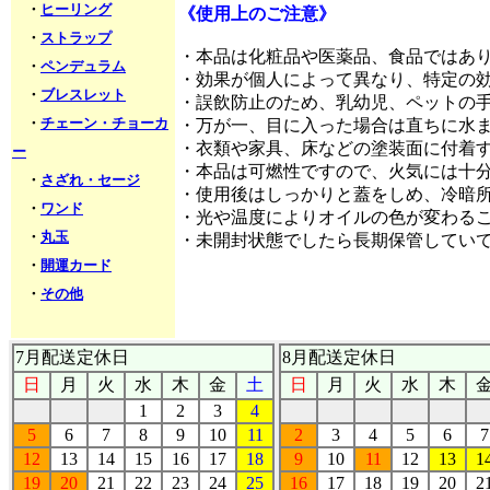
・
ヒーリング
《使用上のご注意》
・
ストラップ
・本品は化粧品や医薬品、食品ではあ
・
ペンデュラム
・効果が個人によって異なり、特定の
・
ブレスレット
・誤飲防止のため、乳幼児、ペットの
・
チェーン・チョーカ
・万が一、目に入った場合は直ちに水
・衣類や家具、床などの塗装面に付着
ー
・本品は可燃性ですので、火気には十
・
さざれ・セージ
・使用後はしっかりと蓋をしめ、冷暗
・
ワンド
・光や温度によりオイルの色が変わる
・
丸玉
・未開封状態でしたら長期保管してい
・
開運カード
・
その他
7月配送定休日
8月配送定休日
日
月
火
水
木
金
土
日
月
火
水
木
1
2
3
4
5
6
7
8
9
10
11
2
3
4
5
6
7
12
13
14
15
16
17
18
9
10
11
12
13
1
19
20
21
22
23
24
25
16
17
18
19
20
2