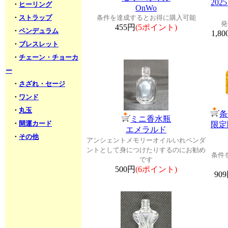
20
・
ヒーリング
OnWo
・
ストラップ
条件を達成するとお得に購入可能
発
455円
(5ポイント)
・
ペンデュラム
1,8
・
ブレスレット
・
チェーン・チョーカ
ー
・
さざれ・セージ
・
ワンド
・
丸玉
条
ミニ香水瓶
・
開運カード
限定
エメラルド
・
その他
アンシェントメモリーオイルいれペンダ
ントとして身につけたりするのにお勧め
条件
です
500円
(6ポイント)
90