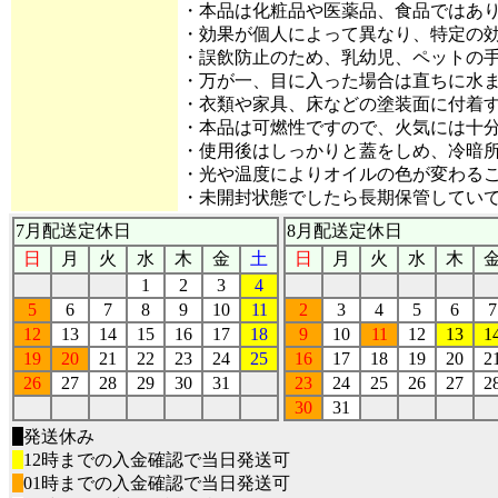
・本品は化粧品や医薬品、食品ではあ
・効果が個人によって異なり、特定の
・誤飲防止のため、乳幼児、ペットの
・万が一、目に入った場合は直ちに水
・衣類や家具、床などの塗装面に付着
・本品は可燃性ですので、火気には十
・使用後はしっかりと蓋をしめ、冷暗
・光や温度によりオイルの色が変わる
・未開封状態でしたら長期保管してい
7月配送定休日
8月配送定休日
日
月
火
水
木
金
土
日
月
火
水
木
1
2
3
4
5
6
7
8
9
10
11
2
3
4
5
6
7
12
13
14
15
16
17
18
9
10
11
12
13
1
19
20
21
22
23
24
25
16
17
18
19
20
2
26
27
28
29
30
31
23
24
25
26
27
2
30
31
■
発送休み
■
12時までの入金確認で当日発送可
■
01時までの入金確認で当日発送可