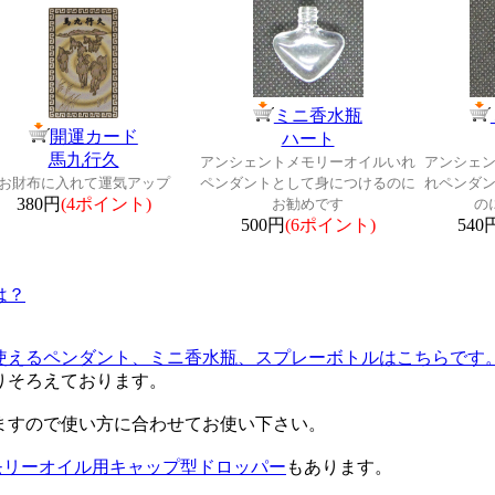
ミニ香水瓶
開運カード
ハート
馬九行久
アンシェントメモリーオイルいれ
アンシェ
お財布に入れて運気アップ
ペンダントとして身につけるのに
れペンダ
380円
(4ポイント)
お勧めです
の
500円
(6ポイント)
540
は？
使えるペンダント、ミニ香水瓶、スプレーボトルはこちらです
く取りそろえております。
ますので使い方に合わせてお使い下さい。
モリーオイル用キャップ型ドロッパー
もあります。