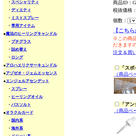
・
スペシャリティ
商品ID：G
・
ディエティ
税抜価格
・
ミストスプレー
個数：
・
専用アイテム
【こちら
●
魔法のヒーリングキャンドル
※この商
・
プチグラス
だきます
・
詰め替え
注文＆買
・
ロング
●
アロハエリクサーキュンドル
「
スポ
●
アゾゼオ・ジェムエッセンス
（商品ペ
●
エンジェルアセンデット
・
スプレー
・
ヒーリングオイル
「
アン
・
バスソルト
（商品ペ
●
オラクルカード
・
国内系
・
海外系