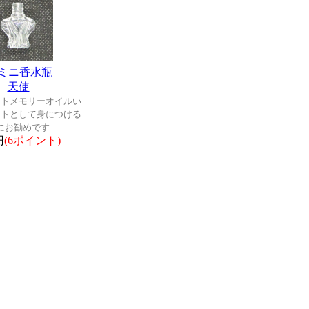
ミニ香水瓶
天使
ントメモリーオイルい
ントとして身につける
にお勧めです
円
(6ポイント)
。