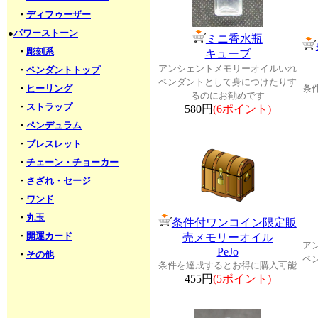
・
ディフゥーザー
●
パワーストーン
ミニ香水瓶
・
彫刻系
キューブ
アンシェントメモリーオイルいれ
・
ペンダントトップ
ペンダントとして身につけたりす
・
ヒーリング
条
るのにお勧めです
・
ストラップ
580円
(6ポイント)
・
ペンデュラム
・
ブレスレット
・
チェーン・チョーカー
・
さざれ・セージ
・
ワンド
・
丸玉
条件付ワンコイン限定販
・
開運カード
売メモリーオイル
ア
PeJo
・
その他
ペ
条件を達成するとお得に購入可能
455円
(5ポイント)