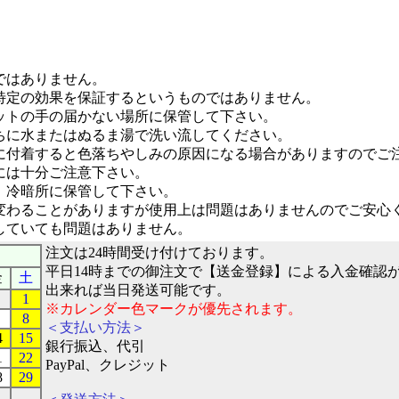
ではありません。
特定の効果を保証するというものではありません。
ットの手の届かない場所に保管して下さい。
ちに水またはぬるま湯で洗い流してください。
に付着すると色落ちやしみの原因になる場合がありますのでご
には十分ご注意下さい。
、冷暗所に保管して下さい。
変わることがありますが使用上は問題はありませんのでご安心
していても問題はありません。
注文は24時間受け付けております。
平日14時までの御注文で【送金登録】による入金確認
金
土
出来れば当日発送可能です。
1
※カレンダー色マークが優先されます。
8
＜支払い方法＞
4
15
銀行振込、代引
1
22
PayPal、クレジット
8
29