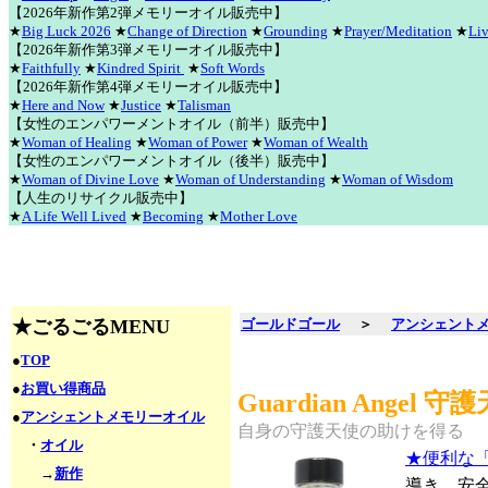
【2026年新作第2弾メモリーオイル販売中】
★
Big Luck 2026
★
Change of Direction
★
Grounding
★
Prayer/Meditation
★
Liv
【2026年新作第3弾メモリーオイル販売中】
★
Faithfully
★
Kindred Spirit
★
Soft Words
【2026年新作第4弾メモリーオイル販売中】
★
Here and Now
★
Justice
★
Talisman
【女性のエンパワーメントオイル（前半）販売中】
★
Woman of Healing
★
Woman of Power
★
Woman of Wealth
【女性のエンパワーメントオイル（後半）販売中】
★
Woman of Divine Love
★
Woman of Understanding
★
Woman of Wisdom
【人生のリサイクル販売中】
★
A Life Well Lived
★
Becoming
★
Mother Love
★ごるごるMENU
ゴールドゴール
＞
アンシェント
●
TOP
●
お買い得商品
Guardian Angel 守
●
アンシェントメモリーオイル
自身の守護天使の助けを得る
・
オイル
★便利な
→
新作
導き、安