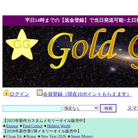
平日14時までの【送金登録】で当日発送可能+土日
ログイン
会員登録（現在10ポイントもらえます）
スマ
【2025年新作カスタムメモリーオイル販売中】
★
Entrust
★
Find Center
★
Hidden World
【2026年新作第1弾メモリーオイル販売中】
★
Clean Up
★
Ikigai
★
New Year 2026
★
Smart Money