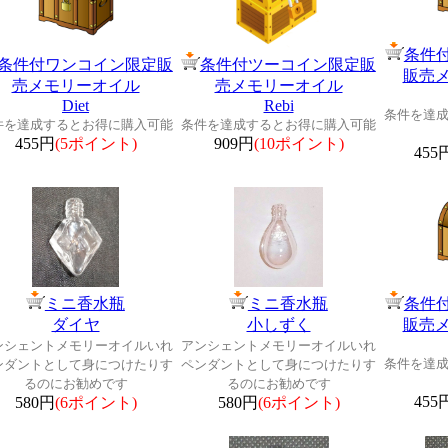
条件
条件付ワンコイン限定販
条件付ツーコイン限定販
販売
売メモリーオイル
売メモリーオイル
Diet
Rebi
条件を達
件を達成するとお得に購入可能
条件を達成するとお得に購入可能
455円
(5ポイント)
909円
(10ポイント)
455
ミニ香水瓶
ミニ香水瓶
条件
ダイヤ
小しずく
販売
ンシェントメモリーオイルいれ
アンシェントメモリーオイルいれ
条件を達
ンダントとして身につけたりす
ペンダントとして身につけたりす
るのにお勧めです
るのにお勧めです
455
580円
(6ポイント)
580円
(6ポイント)