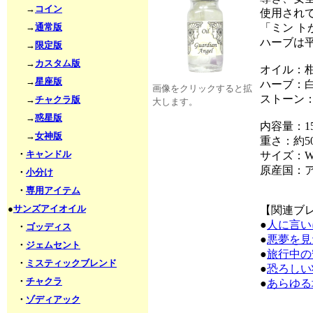
→
コイン
使用され
→
通常版
「ミン 
ハーブは
→
限定版
→
カスタム版
オイル：
→
星座版
ハーブ：
画像をクリックすると拡
ストーン
→
チャクラ版
大します。
→
惑星版
内容量：15
→
女神版
重さ：約50
・
キャンドル
サイズ：W2
原産国：
・
小分け
・
専用アイテム
●
サンズアイオイル
【関連ブ
●
人に言い
・
ゴッディス
●
悪夢を見
・
ジェムセント
●
旅行中の
・
ミスティックブレンド
●
恐ろしい
・
チャクラ
●
あらゆる
・
ゾディアック