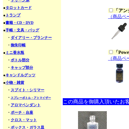
・
ドリーン系
●
タロットカード
「
アン
●
トランプ
（商品ペ
●
書籍・CD・DVD
●
手帳・文具・バッグ
・
ダイアリー・プランナー
・
御朱印帳
「
Pow
●
ミニ香水瓶
（商品ペ
・
ボトル部分
・
キャップ部分
●
キャンドルグッツ
●
小物・雑貨
・
スプイト・シリマー
・
スプレーボトル・アトマイザー
この商品を御購入頂いたお
・
アロマペンダント
・
ポーチ・台座
・
クロス・マット
・
ボックス・ガラス皿