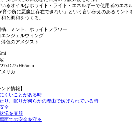
ているオイルはホワイト・ライト・エネルギーで使用者のエネ
トが育つ所に悪魔は存在できない」という言い伝えのあるミント
平和と調和をつくる。
柑橘、ミント、ホワイトフラワー
白エンジェルウィング
：薄色のアメジスト
ml
g
7xD27xH65mm
アメリカ
レンド情報】
にくいことがある時
たり、眠りが何らかの理由で妨げられている時
安全
状況を克服
場面での安全を守る