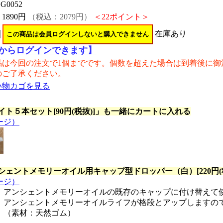
G0052
：
1890円
（税込：2079円）
＜22ポイント＞
在庫あり
からログインできます】
品は今回の注文で1個までです。個数を超えた場合は到着後に御
のご了承ください。
い物カゴを見る
イト５本セット[90円(税抜)]
」も一緒にカートに入れる
ージ）
シェントメモリーオイル用キャップ型ドロッパー（白）[220円(税
ージ）
アンシェントメモリーオイルの既存のキャップに付け替えて
アンシェントメモリーオイルライフが格段とアップしますの
（素材：天然ゴム）