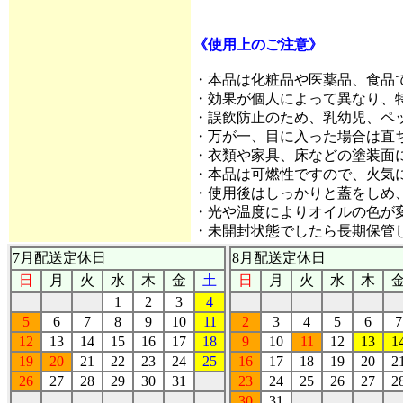
《使用上のご注意》
・本品は化粧品や医薬品、食品
・効果が個人によって異なり、
・誤飲防止のため、乳幼児、ペ
・万が一、目に入った場合は直
・衣類や家具、床などの塗装面
・本品は可燃性ですので、火気
・使用後はしっかりと蓋をしめ
・光や温度によりオイルの色が
・未開封状態でしたら長期保管
7月配送定休日
8月配送定休日
日
月
火
水
木
金
土
日
月
火
水
木
1
2
3
4
5
6
7
8
9
10
11
2
3
4
5
6
7
12
13
14
15
16
17
18
9
10
11
12
13
1
19
20
21
22
23
24
25
16
17
18
19
20
2
26
27
28
29
30
31
23
24
25
26
27
2
30
31