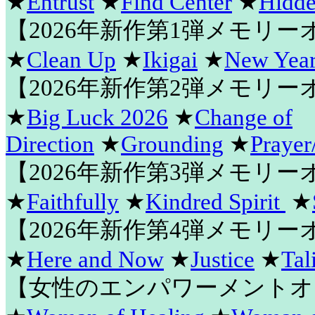
★
Entrust
★
Find Center
★
Hidde
【2026年新作第1弾メモリ
★
Clean Up
★
Ikigai
★
New Year
【2026年新作第2弾メモリ
★
Big Luck 2026
★
Change of
Direction
★
Grounding
★
Prayer
【2026年新作第3弾メモリ
★
Faithfully
★
Kindred Spirit
★
【2026年新作第4弾メモリ
★
Here and Now
★
Justice
★
Tal
【女性のエンパワーメントオ