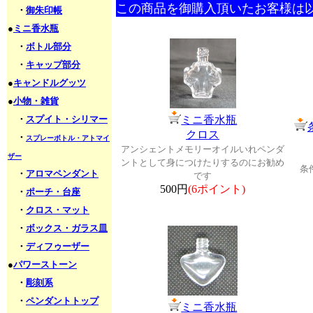
この商品を御購入頂いたお客様は
・
御朱印帳
●
ミニ香水瓶
・
ボトル部分
・
キャップ部分
●
キャンドルグッツ
●
小物・雑貨
・
スプイト・シリマー
ミニ香水瓶
クロス
・
スプレーボトル・アトマイ
アンシェントメモリーオイルいれペンダ
ザー
ントとして身につけたりするのにお勧め
条
・
アロマペンダント
です
500円
(6ポイント)
・
ポーチ・台座
・
クロス・マット
・
ボックス・ガラス皿
・
ディフゥーザー
●
パワーストーン
・
彫刻系
・
ペンダントトップ
ミニ香水瓶