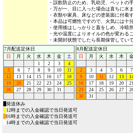
・誤飲防止のため、乳幼児、ペットの
・万が一、目に入った場合は直ちに水
・衣類や家具、床などの塗装面に付着
・本品は可燃性ですので、火気には十
・使用後はしっかりと蓋をしめ、冷暗
・光や温度によりオイルの色が変わる
・未開封状態でしたら長期保管してい
7月配送定休日
8月配送定休日
日
月
火
水
木
金
土
日
月
火
水
木
1
2
3
4
5
6
7
8
9
10
11
2
3
4
5
6
7
12
13
14
15
16
17
18
9
10
11
12
13
1
19
20
21
22
23
24
25
16
17
18
19
20
2
26
27
28
29
30
31
23
24
25
26
27
2
30
31
■
発送休み
■
12時までの入金確認で当日発送可
■
01時までの入金確認で当日発送可
■
14時までの入金確認で当日発送可