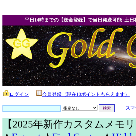
平日14時までの【送金登録】で当日発送可能+土日
ログイン
会員登録（現在10ポイントもらえます）
スマ
【2025年新作カスタムメモ