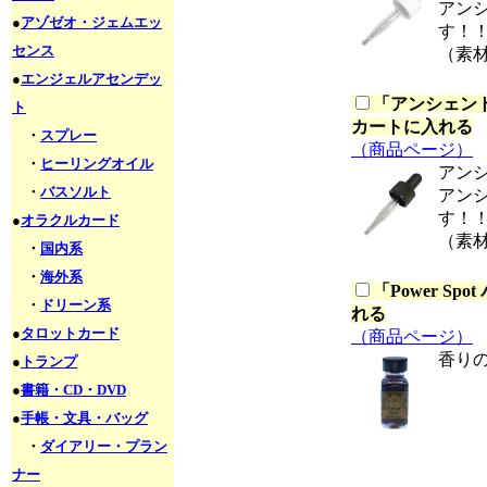
アン
●
アゾゼオ・ジェムエッ
す！
センス
（素
●
エンジェルアセンデッ
「
アンシェント
ト
カートに入れる
・
スプレー
（商品ページ）
・
ヒーリングオイル
アン
・
バスソルト
アン
す！
●
オラクルカード
（素
・
国内系
・
海外系
「
Power S
・
ドリーン系
れる
●
タロットカード
（商品ページ）
香り
●
トランプ
●
書籍・CD・DVD
●
手帳・文具・バッグ
・
ダイアリー・プラン
ナー