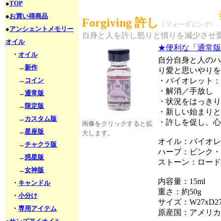
●
TOP
●
お買い得商品
Forgiving 許し
〔フォーギビング〕
●
アンシェントメモリー
自身と人を許し怒りと憤りを減少させ
オイル
★便利な「通常版
・
オイル
自分自身と人のハ
→
新作
り愛と思いやりを
→
コイン
・バイオレット：
・解消／手放し
→
通常版
・状況をはっきり
→
限定版
・新しい始まりと
→
カスタム版
・許しを促し、心
画像をクリックすると拡
→
星座版
大します。
オイル：バイオレ
→
チャクラ版
ハーブ：ピンク・
→
惑星版
ストーン：ロード
→
女神版
内容量：15ml
・
キャンドル
重さ：約50g
・
小分け
サイズ：W27xD27
・
専用アイテム
原産国：アメリカ