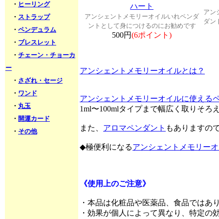
・
ヒーリング
ハート
アン
アンシェントメモリーオイルいれペンダ
・
ストラップ
ダン
ントとして身につけるのにお勧めです
・
ペンデュラム
500円
(6ポイント)
・
ブレスレット
・
チェーン・チョーカ
ー
アンシェントメモリーオイルとは？
・
さざれ・セージ
・
ワンド
アンシェントメモリーオイルに使える
・
丸玉
1ml〜100mlタイプまで幅広く取りそ
・
開運カード
また、
アロマペンダント
もありますの
・
その他
◆極便利になる
アンシェントメモリーオ
《使用上のご注意》
・本品は化粧品や医薬品、食品ではあ
・効果が個人によって異なり、特定の