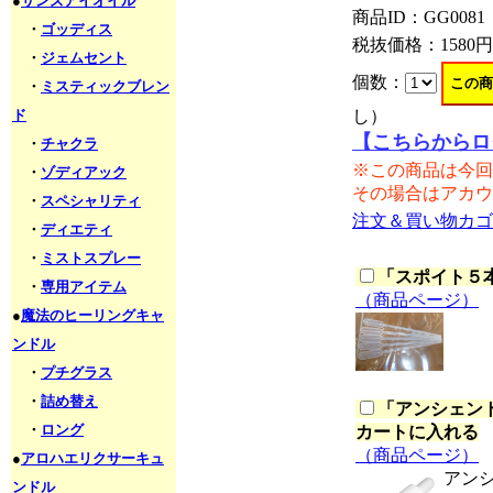
●
サンズアイオイル
商品ID：GG0081
・
ゴッディス
税抜価格：
1580円
・
ジェムセント
個数：
・
ミスティックブレン
ド
し）
【こちらからロ
・
チャクラ
※この商品は今回
・
ゾディアック
その場合はアカウ
・
スペシャリティ
注文＆買い物カゴ
・
ディエティ
・
ミストスプレー
「
スポイト５本セ
・
専用アイテム
（商品ページ）
●
魔法のヒーリングキャ
ンドル
・
プチグラス
・
詰め替え
「
アンシェント
・
ロング
カートに入れる
（商品ページ）
●
アロハエリクサーキュ
アン
ンドル