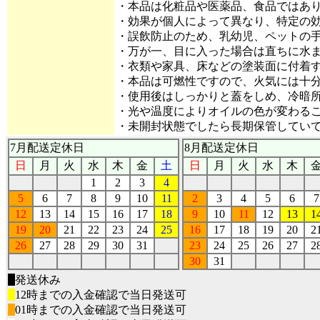
・本品は化粧品や医薬品、食品ではあ
・効果が個人によって異なり、特定の
・誤飲防止のため、乳幼児、ペットの
・万が一、目に入った場合は直ちに水
・衣類や家具、床などの塗装面に付着
・本品は可燃性ですので、火気には十
・使用後はしっかりと蓋をしめ、冷暗
・光や温度によりオイルの色が変わる
・未開封状態でしたら長期保管してい
7月配送定休日
8月配送定休日
日
月
火
水
木
金
土
日
月
火
水
木
1
2
3
4
5
6
7
8
9
10
11
2
3
4
5
6
7
12
13
14
15
16
17
18
9
10
11
12
13
1
19
20
21
22
23
24
25
16
17
18
19
20
2
26
27
28
29
30
31
23
24
25
26
27
2
30
31
■
発送休み
■
12時までの入金確認で当日発送可
■
01時までの入金確認で当日発送可