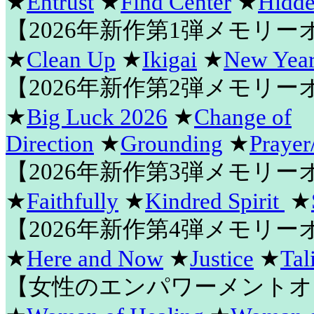
★
Entrust
★
Find Center
★
Hidde
【2026年新作第1弾メモリ
★
Clean Up
★
Ikigai
★
New Year
【2026年新作第2弾メモリ
★
Big Luck 2026
★
Change of
Direction
★
Grounding
★
Prayer
【2026年新作第3弾メモリ
★
Faithfully
★
Kindred Spirit
★
【2026年新作第4弾メモリ
★
Here and Now
★
Justice
★
Tal
【女性のエンパワーメントオ