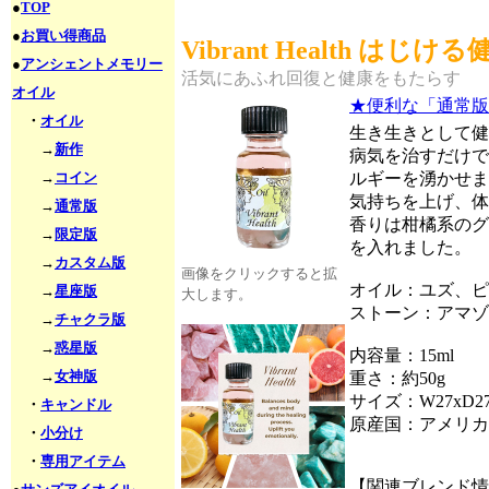
●
TOP
●
お買い得商品
Vibrant Health はじける
●
アンシェントメモリー
活気にあふれ回復と健康をもたらす
オイル
★便利な「通常版
・
オイル
生き生きとして健
→
新作
病気を治すだけで
→
コイン
ルギーを湧かせま
気持ちを上げ、体
→
通常版
香りは柑橘系のグ
→
限定版
を入れました。
→
カスタム版
画像をクリックすると拡
オイル：ユズ、ピ
→
星座版
大します。
ストーン：アマゾ
→
チャクラ版
→
惑星版
内容量：15ml
→
女神版
重さ：約50g
サイズ：W27xD27
・
キャンドル
原産国：アメリカ
・
小分け
・
専用アイテム
【関連ブレンド情