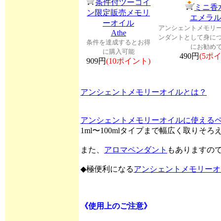
条件付ツーコイ
ミニ香
ン限定販売メモリ
エメラ
ーオイル
アンシェントメモリ
Athe
ンダントとして身に
条件を達成するとお得
にお勧め
に購入可能
490円
(5ポ
909円
(10ポイント)
アンシェントメモリーオイルとは？
アンシェントメモリーオイルに使える
1ml〜100mlタイプまで幅広く取りそ
また、
アロマペンダント
もありますの
◆極便利になる
アンシェントメモリーオ
《使用上のご注意》