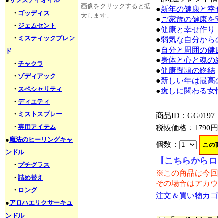
●
サンズアイオイル
画像をクリックすると拡
●
新年の健康と幸
・
ゴッディス
大します。
●
ご家族の健康を
・
ジェムセント
●
健康と幸せ作り
・
ミスティックブレン
●
弱気な自分から
●
自分と周囲の健
ド
●
身体と心と魂の
・
チャクラ
●
健康問題の終結
・
ゾディアック
●
新しい年は最高
・
スペシャリティ
●
癒しに関わる女
・
ディエティ
・
ミストスプレー
商品ID：GG0197
・
専用アイテム
税抜価格：
1790円
●
魔法のヒーリングキャ
個数：
ンドル
【こちらからロ
・
プチグラス
※この商品は今回
・
詰め替え
その場合はアカウ
・
ロング
注文＆買い物カゴ
●
アロハエリクサーキュ
ンドル