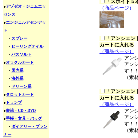
「
スポイト５本セ
●
アゾゼオ・ジェムエッ
（商品ページ）
センス
●
エンジェルアセンデッ
ト
「
アンシェント
・
スプレー
カートに入れる
・
ヒーリングオイル
（商品ページ）
・
バスソルト
アン
●
オラクルカード
アン
・
国内系
す！
（素
・
海外系
・
ドリーン系
「
アンシェント
●
タロットカード
カートに入れる
●
トランプ
（商品ページ）
●
書籍・CD・DVD
アン
アン
●
手帳・文具・バッグ
す！
・
ダイアリー・プラン
（素
ナー