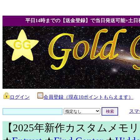
平日14時までの【送金登録】で当日発送可能+土日
ログイン
会員登録（現在10ポイントもらえます）
スマ
【2025年新作カスタムメモ