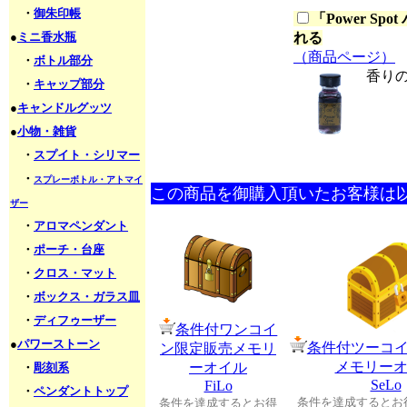
・
御朱印帳
「
Power S
●
ミニ香水瓶
れる
（商品ページ）
・
ボトル部分
香り
・
キャップ部分
●
キャンドルグッツ
●
小物・雑貨
・
スプイト・シリマー
・
スプレーボトル・アトマイ
この商品を御購入頂いたお客様は
ザー
・
アロマペンダント
・
ポーチ・台座
・
クロス・マット
・
ボックス・ガラス皿
・
ディフゥーザー
条件付ワンコイ
●
パワーストーン
条件付ツーコ
ン限定販売メモリ
メモリー
ーオイル
・
彫刻系
SeLo
FiLo
・
ペンダントトップ
条件を達成するとお
条件を達成するとお得