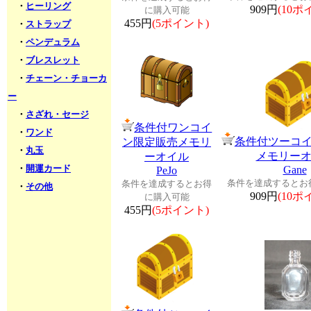
・
ヒーリング
909円
(10ポ
に購入可能
455円
(5ポイント)
・
ストラップ
・
ペンデュラム
・
ブレスレット
・
チェーン・チョーカ
ー
・
さざれ・セージ
条件付ワンコイ
・
ワンド
条件付ツーコ
ン限定販売メモリ
・
丸玉
メモリー
ーオイル
・
開運カード
Gane
PeJo
条件を達成するとお
条件を達成するとお得
・
その他
909円
(10ポ
に購入可能
455円
(5ポイント)