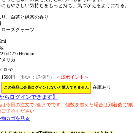
分にもやさしい気持ちをもっと持ち、気づかえるようになる。
ユリ、白茶と緑茶の香り
菊
：ローズクォーツ
ml
g
7xD27xH65mm
アメリカ
G0057
：
1590円
（税込：1749円）
＜19ポイント＞
在庫あり
からログインできます】
品は今回の注文で2個までです。個数を超えた場合は到着後に御
のご了承ください。
い物カゴを見る