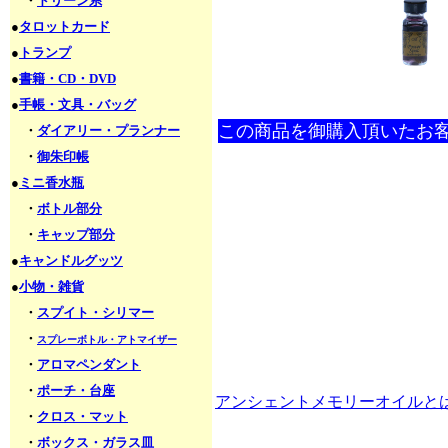
・
ドリーン系
●
タロットカード
●
トランプ
●
書籍・CD・DVD
●
手帳・文具・バッグ
この商品を御購入頂いたお
・
ダイアリー・プランナー
・
御朱印帳
●
ミニ香水瓶
・
ボトル部分
・
キャップ部分
●
キャンドルグッツ
●
小物・雑貨
・
スプイト・シリマー
・
スプレーボトル・アトマイザー
・
アロマペンダント
・
ポーチ・台座
アンシェントメモリーオイルと
・
クロス・マット
・
ボックス・ガラス皿