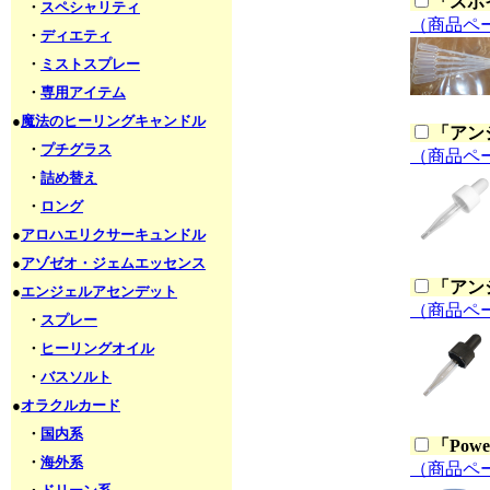
「
スポ
・
スペシャリティ
（商品ペ
・
ディエティ
・
ミストスプレー
・
専用アイテム
●
魔法のヒーリングキャンドル
「
アン
・
プチグラス
（商品ペ
・
詰め替え
・
ロング
●
アロハエリクサーキュンドル
●
アゾゼオ・ジェムエッセンス
「
アン
●
エンジェルアセンデット
（商品ペ
・
スプレー
・
ヒーリングオイル
・
バスソルト
●
オラクルカード
・
国内系
「
Pow
・
海外系
（商品ペ