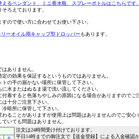
使えるペンダント、ミニ香水瓶、スプレーボトルはこちらです
く取りそろえております。
ますので使い方に合わせてお使い下さい。
モリーオイル用キャップ型ドロッパー
もあります。
ではありません。
特定の効果を保証するというものではありません。
ットの手の届かない場所に保管して下さい。
ちに水またはぬるま湯で洗い流してください。
に付着すると色落ちやしみの原因になる場合がありますのでご
には十分ご注意下さい。
、冷暗所に保管して下さい。
変わることがありますが使用上は問題はありませんのでご安心
していても問題はありません。
注文は24時間受け付けております。
平日14時までの御注文で【送金登録】による入金確認
金
土