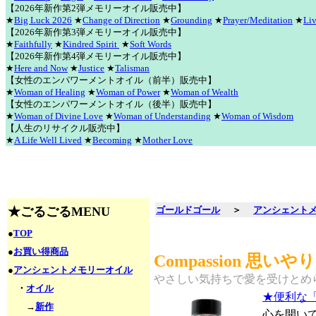
【2026年新作第2弾メモリーオイル販売中】
★
Big Luck 2026
★
Change of Direction
★
Grounding
★
Prayer/Meditation
★
Liv
【2026年新作第3弾メモリーオイル販売中】
★
Faithfully
★
Kindred Spirit
★
Soft Words
【2026年新作第4弾メモリーオイル販売中】
★
Here and Now
★
Justice
★
Talisman
【女性のエンパワーメントオイル（前半）販売中】
★
Woman of Healing
★
Woman of Power
★
Woman of Wealth
【女性のエンパワーメントオイル（後半）販売中】
★
Woman of Divine Love
★
Woman of Understanding
★
Woman of Wisdom
【人生のリサイクル販売中】
★
A Life Well Lived
★
Becoming
★
Mother Love
★ごるごるMENU
ゴールドゴール
＞
アンシェント
●
TOP
●
お買い得商品
Compassion 思いやり
●
アンシェントメモリーオイル
やさしい気持ちで愛を受けとめ
・
オイル
★便利な
→
新作
心を開い