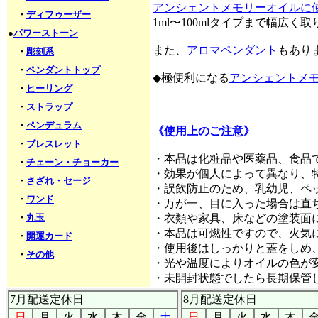
アンシェントメモリーオイルに
・
ディフゥーザー
1ml〜100mlタイプまで幅広
●
パワーストーン
また、
アロマペンダント
もあり
・
彫刻系
・
ペンダントトップ
◆極便利になる
アンシェントメ
・
ヒーリング
・
ストラップ
・
ペンデュラム
《使用上のご注意》
・
ブレスレット
・本品は化粧品や医薬品、食品
・
チェーン・チョーカー
・効果が個人によって異なり、
・
さざれ・セージ
・誤飲防止のため、乳幼児、ペ
・
ワンド
・万が一、目に入った場合は直
・
丸玉
・衣類や家具、床などの塗装面
・本品は可燃性ですので、火気
・
開運カード
・使用後はしっかりと蓋をしめ
・
その他
・光や温度によりオイルの色が
・未開封状態でしたら長期保管
7月配送定休日
8月配送定休日
日
月
火
水
木
金
土
日
月
火
水
木