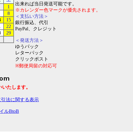
出来れば当日発送可能です。
1
※カレンダー色マークが優先されます。
8
＜支払い方法＞
4
15
銀行振込、代引
1
22
PayPal、クレジット
8
29
＜発送方法＞
ゆうパック
レターパック
クリックポスト
※郵便局留の対応可
お願いいたします。
取引法に関する表示
ルBtoB