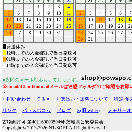
1
2
3
4
5
6
7
8
9
10
11
2
3
4
5
6
7
12
13
14
15
16
17
18
9
10
11
12
13
1
19
20
21
22
23
24
25
16
17
18
19
20
2
26
27
28
29
30
31
23
24
25
26
27
2
30
31
■
発送休み
■
12時までの入金確認で当日発送可
■
01時までの入金確認で当日発送可
■
14時までの入金確認で当日発送可
●夜間のメール対応もしております。
※Gmail/iCloud/hotmailメールは迷惑フォルダのご確認を
・
お問い合わせ
Ｑ＆Ａ
お支払い・送料について
特定商
リンク
パワスポコム
ブログ
X(旧twitter)
メモリーオイ
古物商許可 第401160003504号 茨城県公安委員会
Copyright © 2013-2026 NT-SOFT All Right Reserved.