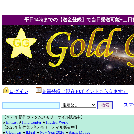
平日14時までの【送金登録】で当日発送可能+土日
ログイン
会員登録（現在10ポイントもらえます）
スマ
【2025年新作カスタムメモリーオイル販売中】
★
Entrust
★
Find Center
★
Hidden World
【2026年新作第1弾メモリーオイル販売中】
★
Clean Up
★
Ikigai
★
New Year 2026
★
Smart Money