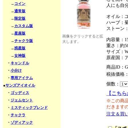
→
コイン
人にも自
→
通常版
オイル：
→
限定版
ハーブ：
→
カスタム版
ストーン
→
星座版
画像をクリックすると拡
内容量：15
→
チャクラ版
大します。
重さ：約50
→
惑星版
サイズ：W2
→
女神版
原産国：
・
キャンドル
商品ID：G
・
小分け
税抜価格
・
専用アイテム
個数：
●
サンズアイオイル
・
ゴッディス
【こちら
・
ジェムセント
※この商
だきます
・
ミスティックブレンド
注文＆買
・
チャクラ
・
ゾディアック