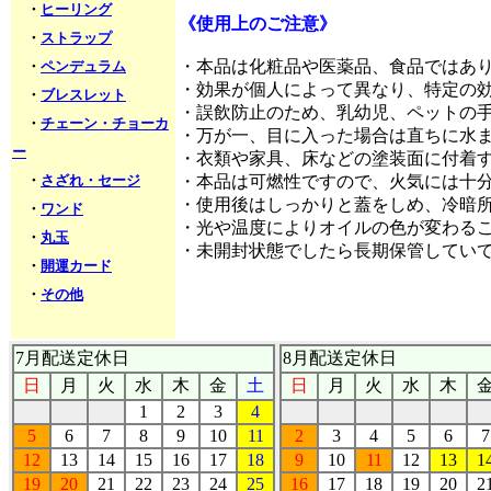
・
ヒーリング
《使用上のご注意》
・
ストラップ
・本品は化粧品や医薬品、食品ではあ
・
ペンデュラム
・効果が個人によって異なり、特定の
・
ブレスレット
・誤飲防止のため、乳幼児、ペットの
・
チェーン・チョーカ
・万が一、目に入った場合は直ちに水
ー
・衣類や家具、床などの塗装面に付着
・
さざれ・セージ
・本品は可燃性ですので、火気には十
・使用後はしっかりと蓋をしめ、冷暗
・
ワンド
・光や温度によりオイルの色が変わる
・
丸玉
・未開封状態でしたら長期保管してい
・
開運カード
・
その他
7月配送定休日
8月配送定休日
日
月
火
水
木
金
土
日
月
火
水
木
1
2
3
4
5
6
7
8
9
10
11
2
3
4
5
6
7
12
13
14
15
16
17
18
9
10
11
12
13
1
19
20
21
22
23
24
25
16
17
18
19
20
2