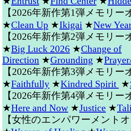
★
Entrust
★
Find Center
★
Hidde
【2026年新作第1弾メモリ
★
Clean Up
★
Ikigai
★
New Year
【2026年新作第2弾メモリ
★
Big Luck 2026
★
Change of
Direction
★
Grounding
★
Prayer
【2026年新作第3弾メモリ
★
Faithfully
★
Kindred Spirit
★
【2026年新作第4弾メモリ
★
Here and Now
★
Justice
★
Tal
【女性のエンパワーメントオ