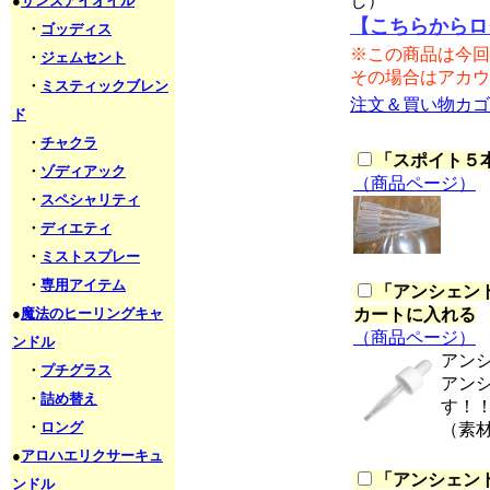
し）
●
サンズアイオイル
【こちらからロ
・
ゴッディス
※この商品は今回
・
ジェムセント
その場合はアカウ
・
ミスティックブレン
注文＆買い物カゴ
ド
・
チャクラ
「
スポイト５本セ
・
ゾディアック
（商品ページ）
・
スペシャリティ
・
ディエティ
・
ミストスプレー
・
専用アイテム
「
アンシェント
●
魔法のヒーリングキャ
カートに入れる
（商品ページ）
ンドル
アン
・
プチグラス
アン
・
詰め替え
す！
・
ロング
（素
●
アロハエリクサーキュ
「
アンシェント
ンドル