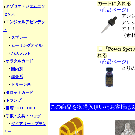
カートに入れる
●
アゾゼオ・ジェムエッ
（商品ページ）
センス
アン
●
エンジェルアセンデッ
アン
す！
ト
（素
・
スプレー
・
ヒーリングオイル
「
Power S
・
バスソルト
れる
●
オラクルカード
（商品ページ）
香り
・
国内系
・
海外系
・
ドリーン系
●
タロットカード
●
トランプ
この商品を御購入頂いたお客様は
●
書籍・CD・DVD
●
手帳・文具・バッグ
・
ダイアリー・プラン
ナー