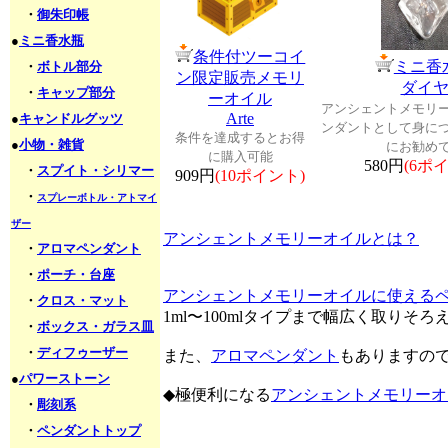
・
御朱印帳
●
ミニ香水瓶
条件付ツーコイ
ミニ香
・
ボトル部分
ン限定販売メモリ
ダイ
・
キャップ部分
ーオイル
アンシェントメモリ
Arte
●
キャンドルグッツ
ンダントとして身に
条件を達成するとお得
●
小物・雑貨
にお勧め
に購入可能
580円
(6ポ
・
スプイト・シリマー
909円
(10ポイント)
・
スプレーボトル・アトマイ
ザー
アンシェントメモリーオイルとは？
・
アロマペンダント
・
ポーチ・台座
アンシェントメモリーオイルに使える
・
クロス・マット
1ml〜100mlタイプまで幅広く取りそ
・
ボックス・ガラス皿
・
ディフゥーザー
また、
アロマペンダント
もありますの
●
パワーストーン
◆極便利になる
アンシェントメモリーオ
・
彫刻系
・
ペンダントトップ