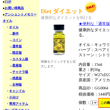
●
TOP
●
お買い得商品
Diet ダイエット
●
アンシェントメモリー
健康的なダイエットを助ける
オイル
★便利な「通常版
・
オイル
健康的なダイエッ
→
新作
る。
→
コイン
オイル：キュウリ
→
通常版
ハーブ：スペアミ
→
限定版
ストーン：シトリ
→
カスタム版
画像をクリックすると拡
内容量：15ml
→
星座版
大します。
重さ：約50g
→
チャクラ版
サイズ：W27xD27
→
惑星版
原産国：アメリカ
→
女神版
商品ID：GG0064
・
キャンドル
税抜価格：
1440円
・
小分け
個数：
・
専用アイテム