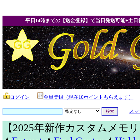
平日14時までの【送金登録】で当日発送可能+土日
ログイン
会員登録（現在10ポイントもらえます）
スマ
【2025年新作カスタムメモ