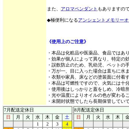
また、
アロマペンダント
もありますの
◆極便利になる
アンシェントメモリーオ
《使用上のご注意》
・本品は化粧品や医薬品、食品ではあ
・効果が個人によって異なり、特定の
・誤飲防止のため、乳幼児、ペットの
・万が一、目に入った場合は直ちに水
・衣類や家具、床などの塗装面に付着
・本品は可燃性ですので、火気には十
・使用後はしっかりと蓋をしめ、冷暗
・光や温度によりオイルの色が変わる
・未開封状態でしたら長期保管してい
7月配送定休日
8月配送定休日
日
月
火
水
木
金
土
日
月
火
水
木
1
2
3
4