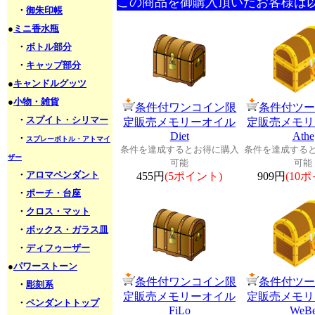
この商品を御購入頂いたお客様は
・
御朱印帳
●
ミニ香水瓶
・
ボトル部分
・
キャップ部分
●
キャンドルグッツ
●
小物・雑貨
条件付ワンコイン限
条件付ツ
・
スプイト・シリマー
定販売メモリーオイル
定販売メモリ
Diet
Athe
・
スプレーボトル・アトマイ
条件を達成するとお得に購入
条件を達成する
ザー
可能
可能
・
アロマペンダント
455円
(5ポイント)
909円
(10
・
ポーチ・台座
・
クロス・マット
・
ボックス・ガラス皿
・
ディフゥーザー
●
パワーストーン
条件付ワンコイン限
条件付ツ
・
彫刻系
定販売メモリーオイル
定販売メモリ
・
ペンダントトップ
FiLo
WeB