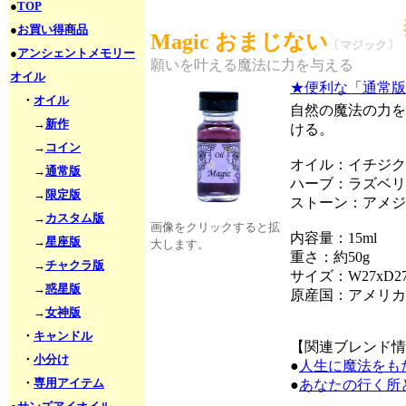
●
TOP
●
お買い得商品
Magic おまじない
〔マジック〕
●
アンシェントメモリー
願いを叶える魔法に力を与える
オイル
★便利な「通常版
・
オイル
自然の魔法の力を
→
新作
ける。
→
コイン
オイル：イチジク
→
通常版
ハーブ：ラズベリ
→
限定版
ストーン：アメジ
→
カスタム版
画像をクリックすると拡
内容量：15ml
→
星座版
大します。
重さ：約50g
→
チャクラ版
サイズ：W27xD27
→
惑星版
原産国：アメリカ
→
女神版
・
キャンドル
【関連ブレンド情
・
小分け
●
人生に魔法をも
・
専用アイテム
●
あなたの行く所