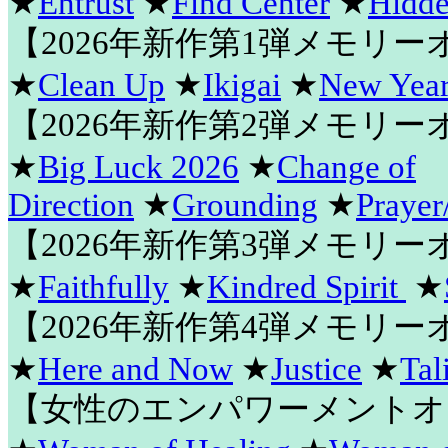
★
Entrust
★
Find Center
★
Hidde
【2026年新作第1弾メモリ
★
Clean Up
★
Ikigai
★
New Year
【2026年新作第2弾メモリ
★
Big Luck 2026
★
Change of
Direction
★
Grounding
★
Prayer
【2026年新作第3弾メモリ
★
Faithfully
★
Kindred Spirit
★
【2026年新作第4弾メモリ
★
Here and Now
★
Justice
★
Tal
【女性のエンパワーメントオ