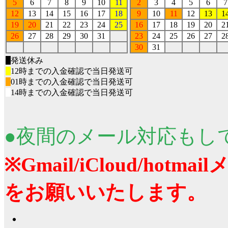
5
6
7
8
9
10
11
2
3
4
5
6
7
12
13
14
15
16
17
18
9
10
11
12
13
1
19
20
21
22
23
24
25
16
17
18
19
20
2
26
27
28
29
30
31
23
24
25
26
27
2
30
31
■
発送休み
■
12時までの入金確認で当日発送可
■
01時までの入金確認で当日発送可
■
14時までの入金確認で当日発送可
●夜間のメール対応もし
※Gmail/iCloud/ho
をお願いいたします。
・