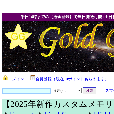
平日14時までの【送金登録】で当日発送可能+土日
ログイン
会員登録（現在10ポイントもらえます）
スマ
【2025年新作カスタムメモ