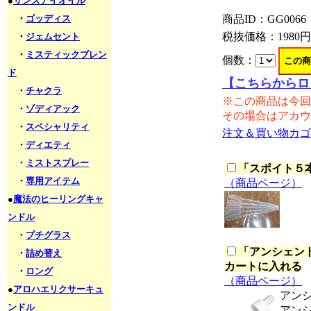
●
サンズアイオイル
・
ゴッディス
商品ID：GG0066
税抜価格：
1980円
・
ジェムセント
・
ミスティックブレン
個数：
ド
【こちらからロ
・
チャクラ
※この商品は今回
・
ゾディアック
その場合はアカウ
・
スペシャリティ
注文＆買い物カゴ
・
ディエティ
・
ミストスプレー
「
スポイト５本セ
・
専用アイテム
（商品ページ）
●
魔法のヒーリングキャ
ンドル
・
プチグラス
「
アンシェント
・
詰め替え
カートに入れる
・
ロング
（商品ページ）
●
アロハエリクサーキュ
アン
ンドル
アン