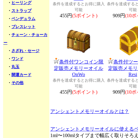
・
ヒーリング
条件を達成するとお得に購入
条件を達成する
可能
可能
・
ストラップ
455円
(5ポイント)
909円
(10
・
ペンデュラム
・
ブレスレット
・
チェーン・チョーカ
ー
・
さざれ・セージ
・
ワンド
条件付ワンコイン限
条件付ツ
・
丸玉
定販売メモリーオイル
定販売メモリ
OnWo
Resi
・
開運カード
条件を達成するとお得に購入
条件を達成する
・
その他
可能
可能
455円
(5ポイント)
909円
(10
アンシェントメモリーオイルとは？
アンシェントメモリーオイルに使える
1ml〜100mlタイプまで幅広く取りそ