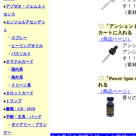
す！
●
アゾゼオ・ジェムエッ
（素
センス
●
エンジェルアセンデッ
「
アンシェント
ト
カートに入れる
・
スプレー
（商品ページ）
アン
・
ヒーリングオイル
アン
・
バスソルト
す！
●
オラクルカード
（素
・
国内系
・
海外系
「
Power S
れる
・
ドリーン系
（商品ページ）
●
タロットカード
香り
●
トランプ
●
書籍・CD・DVD
●
手帳・文具・バッグ
・
ダイアリー・プラン
ナー