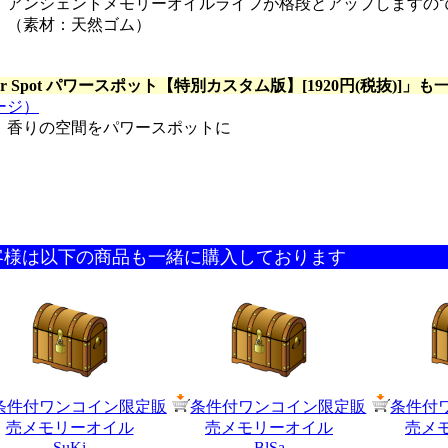
アンシェントメモリーオイルライフが格段とアップしますの
（素材：天然ゴム）
er Spot パワースポット【特別カスタム版】[1920円(税抜)]
」も
ージ）
香りの空間をパワースポットに
客様は以下の商品も一緒に購入しております
条件付ワンコイン限定販
条件付ワンコイン限定販
条件付
売メモリーオイル
売メモリーオイル
売メ
SuKi
BlSa