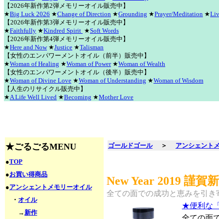
【2026年新作第2弾メモリーオイル販売中】
★
Big Luck 2026
★
Change of Direction
★
Grounding
★
Prayer/Meditation
★
Liv
【2026年新作第3弾メモリーオイル販売中】
★
Faithfully
★
Kindred Spirit
★
Soft Words
【2026年新作第4弾メモリーオイル販売中】
★
Here and Now
★
Justice
★
Talisman
【女性のエンパワーメントオイル（前半）販売中】
★
Woman of Healing
★
Woman of Power
★
Woman of Wealth
【女性のエンパワーメントオイル（後半）販売中】
★
Woman of Divine Love
★
Woman of Understanding
★
Woman of Wisdom
【人生のリサイクル販売中】
★
A Life Well Lived
★
Becoming
★
Mother Love
★ごるごるMENU
ゴールドゴール
＞
アンシェント
●
TOP
●
お買い得商品
New Year 2019 謹賀
●
アンシェントメモリーオイル
全ての面での成功と恵みを引き
・
オイル
★便利な
→
新作
全ての面