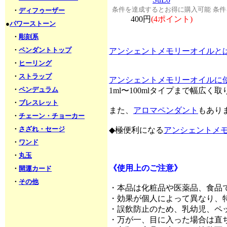
条件を達成するとお得に購入可能
条件
・
ディフゥーザー
400円
(4ポイント)
●
パワーストーン
・
彫刻系
・
ペンダントトップ
アンシェントメモリーオイルと
・
ヒーリング
・
ストラップ
アンシェントメモリーオイルに
・
ペンデュラム
1ml〜100mlタイプまで幅広
・
ブレスレット
また、
アロマペンダント
もあり
・
チェーン・チョーカー
・
さざれ・セージ
◆極便利になる
アンシェントメ
・
ワンド
・
丸玉
《使用上のご注意》
・
開運カード
・
その他
・本品は化粧品や医薬品、食品
・効果が個人によって異なり、
・誤飲防止のため、乳幼児、ペ
・万が一、目に入った場合は直