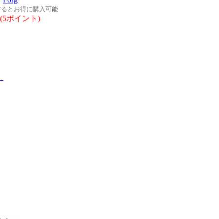
するとお得に購入可能
(5ポイント)
。