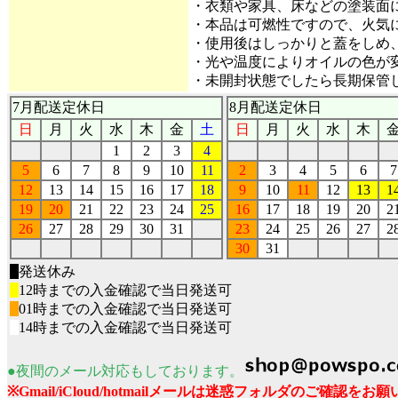
・衣類や家具、床などの塗装面
・本品は可燃性ですので、火気
・使用後はしっかりと蓋をしめ
・光や温度によりオイルの色が
・未開封状態でしたら長期保管
7月配送定休日
8月配送定休日
日
月
火
水
木
金
土
日
月
火
水
木
1
2
3
4
5
6
7
8
9
10
11
2
3
4
5
6
7
12
13
14
15
16
17
18
9
10
11
12
13
1
19
20
21
22
23
24
25
16
17
18
19
20
2
26
27
28
29
30
31
23
24
25
26
27
2
30
31
■
発送休み
■
12時までの入金確認で当日発送可
■
01時までの入金確認で当日発送可
■
14時までの入金確認で当日発送可
●夜間のメール対応もしております。
※Gmail/iCloud/hotmailメールは迷惑フォルダのご確認を