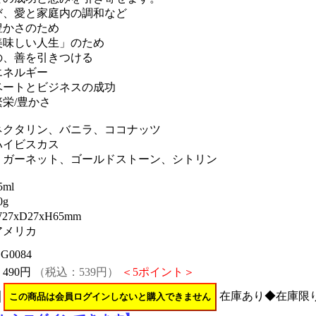
び、愛と家庭内の調和など
豊かさのため
美味しい人生」のため
の、善を引きつける
エネルギー
ベートとビジネスの成功
栄/豊かさ
ネクタリン、バニラ、ココナッツ
ハイビスカス
：ガーネット、ゴールドストーン、シトリン
ml
g
7xD27xH65mm
アメリカ
G0084
：
490円
（税込：539円）
＜5ポイント＞
在庫あり◆在庫限