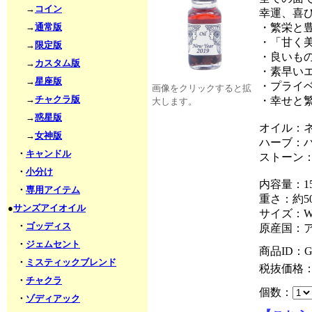
→
コイン
幸運、喜
→
通常版
・繁栄と
・「甘く
→
限定版
・良いも
→
カスタム版
・素早い
→
星座版
・プライ
画像をクリックすると拡
→
チャクラ版
・幸せと繁
大します。
→
惑星版
オイル：
→
女神版
ハーブ：
・
キャンドル
ストーン
・
小分け
内容量：15
・
専用アイテム
重さ：約50
●
サンズアイオイル
サイズ：W2
・
ゴッディス
原産国：
・
ジェムセント
商品ID：G
・
ミスティックブレンド
税抜価格
・
チャクラ
個数：
・
ゾディアック