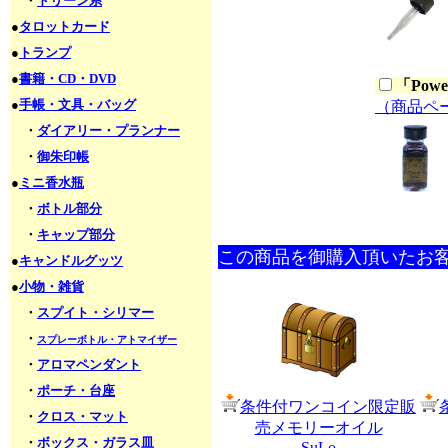
・
ドリーン系
●
タロットカード
●
トランプ
●
書籍・CD・DVD
「
Pow
●
手帳・文具・バッグ
（商品ペ
・
ダイアリー・プランナー
・
御朱印帳
●
ミニ香水瓶
・
ボトル部分
・
キャップ部分
この商品を御購入頂いたお
●
キャンドルグッツ
●
小物・雑貨
・
スプイト・シリマー
・
スプレーボトル・アトマイザー
・
アロマペンダント
・
ポーチ・台座
条件付ワンコイン限定販
・
クロス・マット
売メモリーオイル
・
ボックス・ガラス皿
SuLo