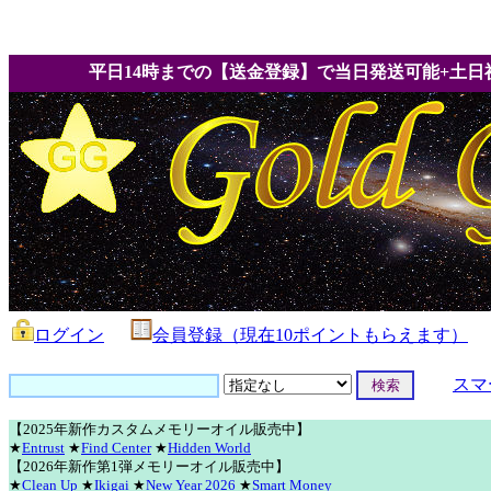
平日14時までの【送金登録】で当日発送可能+土日
ログイン
会員登録（現在10ポイントもらえます）
スマ
【2025年新作カスタムメモリーオイル販売中】
★
Entrust
★
Find Center
★
Hidden World
【2026年新作第1弾メモリーオイル販売中】
★
Clean Up
★
Ikigai
★
New Year 2026
★
Smart Money