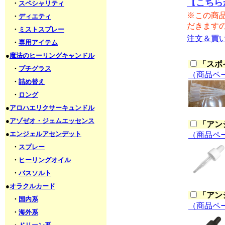
【こちら
・
スペシャリティ
※この商
・
ディエティ
だきます
・
ミストスプレー
注文＆買
・
専用アイテム
●
魔法のヒーリングキャンドル
「
スポ
・
プチグラス
（商品ペ
・
詰め替え
・
ロング
●
アロハエリクサーキュンドル
●
アゾゼオ・ジェムエッセンス
「
アン
●
エンジェルアセンデット
（商品ペ
・
スプレー
・
ヒーリングオイル
・
バスソルト
●
オラクルカード
「
アン
・
国内系
（商品ペ
・
海外系