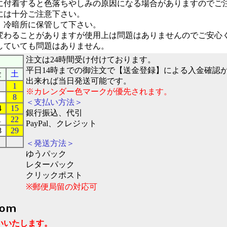
に付着すると色落ちやしみの原因になる場合がありますのでご
には十分ご注意下さい。
、冷暗所に保管して下さい。
変わることがありますが使用上は問題はありませんのでご安心
していても問題はありません。
注文は24時間受け付けております。
平日14時までの御注文で【送金登録】による入金確認
金
土
出来れば当日発送可能です。
1
※カレンダー色マークが優先されます。
8
＜支払い方法＞
4
15
銀行振込、代引
1
22
PayPal、クレジット
8
29
＜発送方法＞
ゆうパック
レターパック
クリックポスト
※郵便局留の対応可
お願いいたします。