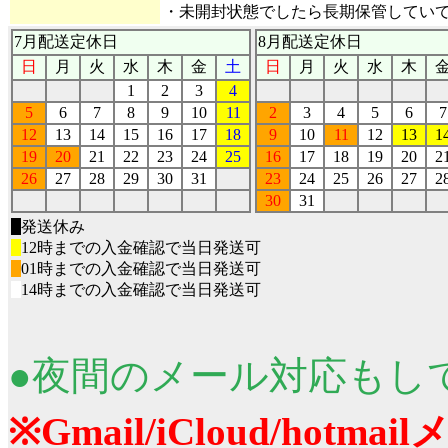
・未開封状態でしたら長期保管してい
7月配送定休日
8月配送定休日
日
月
火
水
木
金
土
日
月
火
水
木
1
2
3
4
5
6
7
8
9
10
11
2
3
4
5
6
7
12
13
14
15
16
17
18
9
10
11
12
13
1
19
20
21
22
23
24
25
16
17
18
19
20
2
26
27
28
29
30
31
23
24
25
26
27
2
30
31
■
発送休み
■
12時までの入金確認で当日発送可
■
01時までの入金確認で当日発送可
■
14時までの入金確認で当日発送可
●夜間のメール対応もし
※Gmail/iCloud/ho