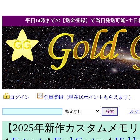
平日14時までの【送金登録】で当日発送可能+土日
ログイン
会員登録（現在10ポイントもらえます）
スマ
【2025年新作カスタムメモ