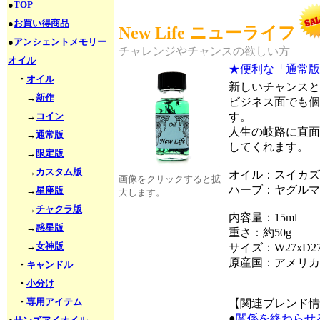
●
TOP
●
お買い得商品
New Life ニューライフ
●
アンシェントメモリー
チャレンジやチャンスの欲しい方
オイル
★便利な「通常版
・
オイル
新しいチャンスと
→
新作
ビジネス面でも個
→
コイン
す。
人生の岐路に直面
→
通常版
してくれます。
→
限定版
→
カスタム版
オイル：スイカズ
画像をクリックすると拡
ハーブ：ヤグルマ
→
星座版
大します。
→
チャクラ版
内容量：15ml
→
惑星版
重さ：約50g
→
女神版
サイズ：W27xD27
原産国：アメリカ
・
キャンドル
・
小分け
・
専用アイテム
【関連ブレンド情
●
関係を終わらせ