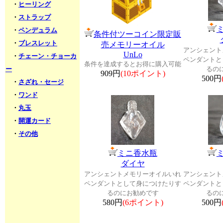
・
ヒーリング
・
ストラップ
・
ペンデュラム
条件付ツーコイン限定販
・
ブレスレット
売メモリーオイル
アンシェント
UnLo
・
チェーン・チョーカ
ペンダントと
条件を達成するとお得に購入可能
ー
るの
909円
(10ポイント)
500円
・
さざれ・セージ
・
ワンド
・
丸玉
・
開運カード
・
その他
ミニ香水瓶
ダイヤ
アンシェントメモリーオイルいれ
アンシェント
ペンダントとして身につけたりす
ペンダントと
るのにお勧めです
るの
580円
(6ポイント)
500円