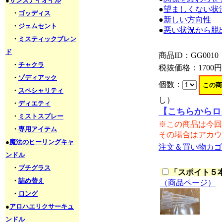
●
サンズアイオイル
●
望ましくない状
・
ゴッディス
●
新しい方向性
・
ジェムセント
●
悪い状況から脱
・
ミスティックブレン
ド
商品ID：GG0010
・
チャクラ
税抜価格：
1700円
・
ゾディアック
個数：
・
スペシャリティ
し）
・
ディエティ
【こちらからロ
・
ミストスプレー
※この商品は今回
・
専用アイテム
その場合はアカウ
●
魔法のヒーリングキャ
注文＆買い物カゴ
ンドル
・
プチグラス
「
スポイト５本セ
・
詰め替え
（商品ページ）
・
ロング
●
アロハエリクサーキュ
ンドル