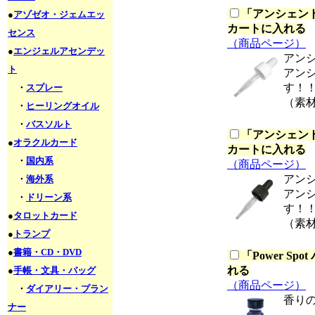
「
アンシェント
●
アゾゼオ・ジェムエッ
カートに入れる
センス
（商品ページ）
●
エンジェルアセンデッ
アン
ト
アン
す！
・
スプレー
（素
・
ヒーリングオイル
・
バスソルト
「
アンシェント
●
オラクルカード
カートに入れる
・
国内系
（商品ページ）
アン
・
海外系
アン
・
ドリーン系
す！
●
タロットカード
（素
●
トランプ
●
書籍・CD・DVD
「
Power S
れる
●
手帳・文具・バッグ
（商品ページ）
・
ダイアリー・プラン
香り
ナー