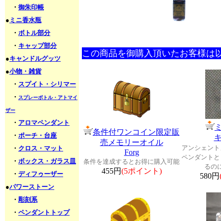
・
御朱印帳
●
ミニ香水瓶
・
ボトル部分
・
キャップ部分
この商品を御購入頂いたお客様は
●
キャンドルグッツ
●
小物・雑貨
・
スプイト・シリマー
・
スプレーボトル・アトマイ
ザー
・
アロマペンダント
条件付ワンコイン限定販
・
ポーチ・台座
売メモリーオイル
アンシェント
・
クロス・マット
Forg
ペンダントと
・
ボックス・ガラス皿
条件を達成するとお得に購入可能
るの
455円
(5ポイント)
・
ディフゥーザー
580円
●
パワーストーン
・
彫刻系
・
ペンダントトップ