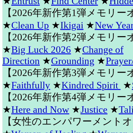
★
Entrust
★
Find Center
★
Hidde
【2026年新作第1弾メモリ
★
Clean Up
★
Ikigai
★
New Year
【2026年新作第2弾メモリ
★
Big Luck 2026
★
Change of
Direction
★
Grounding
★
Prayer
【2026年新作第3弾メモリ
★
Faithfully
★
Kindred Spirit
★
【2026年新作第4弾メモリ
★
Here and Now
★
Justice
★
Tal
【女性のエンパワーメントオ