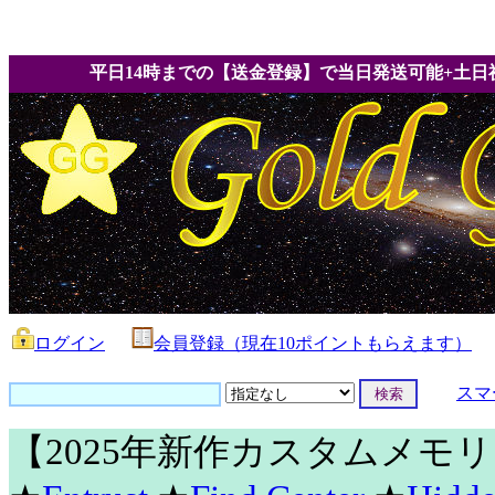
平日14時までの【送金登録】で当日発送可能+土日
ログイン
会員登録（現在10ポイントもらえます）
スマ
【2025年新作カスタムメモ