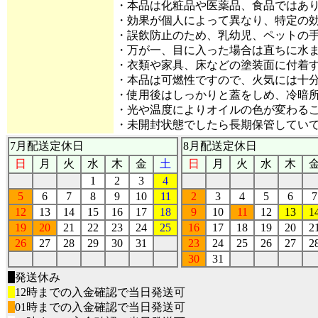
・本品は化粧品や医薬品、食品ではあ
・効果が個人によって異なり、特定の
・誤飲防止のため、乳幼児、ペットの
・万が一、目に入った場合は直ちに水
・衣類や家具、床などの塗装面に付着
・本品は可燃性ですので、火気には十
・使用後はしっかりと蓋をしめ、冷暗
・光や温度によりオイルの色が変わる
・未開封状態でしたら長期保管してい
7月配送定休日
8月配送定休日
日
月
火
水
木
金
土
日
月
火
水
木
1
2
3
4
5
6
7
8
9
10
11
2
3
4
5
6
7
12
13
14
15
16
17
18
9
10
11
12
13
1
19
20
21
22
23
24
25
16
17
18
19
20
2
26
27
28
29
30
31
23
24
25
26
27
2
30
31
■
発送休み
■
12時までの入金確認で当日発送可
■
01時までの入金確認で当日発送可