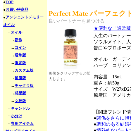
●
TOP
●
お買い得商品
Perfect Mate パーフ
●
アンシェントメモリー
良いパートナーを見つける
オイル
★便利な「通常版
・
オイル
人生のパートナー
→
新作
ソウルメイト、人
→
コイン
告白やプロポーズ
→
通常版
オイル：ガーディ
→
限定版
ハーブ：コリアン
→
カスタム版
画像をクリックすると拡
内容量：15ml
→
星座版
大します。
重さ：約50g
→
チャクラ版
サイズ：W27xD27
→
惑星版
原産国：アメリカ
→
女神版
・
キャンドル
【関連ブレンド情
・
小分け
●
関係をさらに興
・
専用アイテム
●
調和のある結婚
●
情熱的なパート