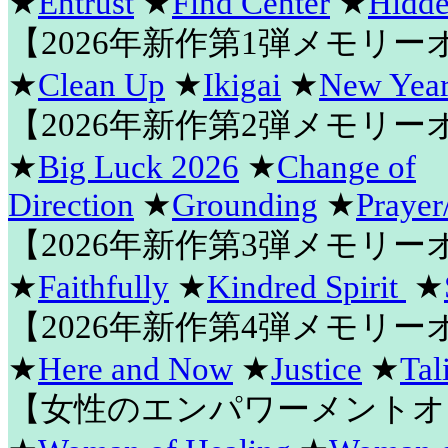
★
Entrust
★
Find Center
★
Hidde
【2026年新作第1弾メモリ
★
Clean Up
★
Ikigai
★
New Year
【2026年新作第2弾メモリ
★
Big Luck 2026
★
Change of
Direction
★
Grounding
★
Prayer
【2026年新作第3弾メモリ
★
Faithfully
★
Kindred Spirit
★
【2026年新作第4弾メモリ
★
Here and Now
★
Justice
★
Tal
【女性のエンパワーメントオ