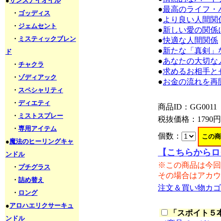
●
サンズアイオイル
●
最高のライフ・
・
ゴッディス
●
より良い人間関
・
ジェムセント
●
新しい愛の関係
・
ミスティックブレン
●
快適な人間関係
●
新たな「真剣」
ド
●
あなたの大切な
・
チャクラ
●
求めるお相手と
・
ゾディアック
●
お金の流れを再
・
スペシャリティ
・
ディエティ
商品ID：GG0011
・
ミストスプレー
税抜価格：
1790円
・
専用アイテム
個数：
●
魔法のヒーリングキャ
【こちらからロ
ンドル
※この商品は今回
・
プチグラス
その場合はアカウ
・
詰め替え
注文＆買い物カゴ
・
ロング
●
アロハエリクサーキュ
「
スポイト５本セ
ンドル