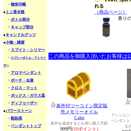
・
御朱印帳
れる
●
ミニ香水瓶
（商品ページ）
香り
・
ボトル部分
・
キャップ部分
●
キャンドルグッツ
●
小物・雑貨
・
スプイト・シリマー
この商品を御購入頂いたお客様は
・
スプレーボトル・アトマイ
ザー
・
アロマペンダント
・
ポーチ・台座
・
クロス・マット
・
ボックス・ガラス皿
・
ディフゥーザー
条件付ツーコイン限定販
●
パワーストーン
売メモリーオイル
アンシェン
Calm
・
彫刻系
ペンダント
条件を達成するとお得に購入可能
・
ペンダントトップ
る
909円
(10ポイント)