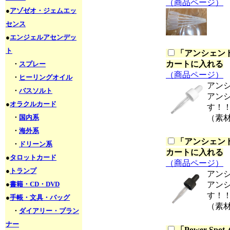
（商品ページ）
●
アゾゼオ・ジェムエッ
センス
●
エンジェルアセンデッ
ト
「
アンシェント
カートに入れる
・
スプレー
（商品ページ）
・
ヒーリングオイル
アン
・
バスソルト
アン
●
オラクルカード
す！
・
国内系
（素
・
海外系
「
アンシェント
・
ドリーン系
カートに入れる
●
タロットカード
（商品ページ）
●
トランプ
アン
●
書籍・CD・DVD
アン
す！
●
手帳・文具・バッグ
（素
・
ダイアリー・プラン
ナー
「
Power S