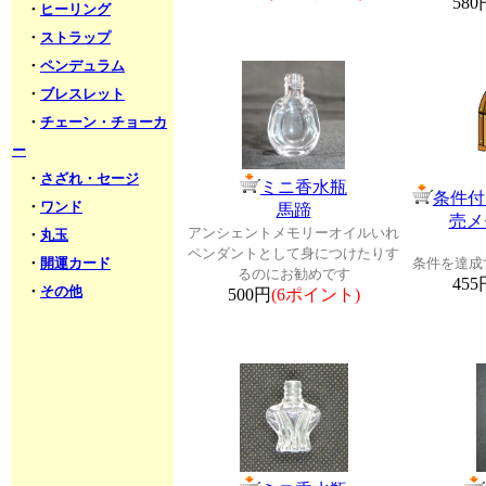
580
・
ヒーリング
・
ストラップ
・
ペンデュラム
・
ブレスレット
・
チェーン・チョーカ
ー
・
さざれ・セージ
ミニ香水瓶
条件付
・
ワンド
馬蹄
売メ
アンシェントメモリーオイルいれ
・
丸玉
ペンダントとして身につけたりす
・
開運カード
条件を達成
るのにお勧めです
455
・
その他
500円
(6ポイント)